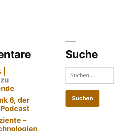
ntare
Suche
 |
Suchen
zu
nach:
ende
k 6, der
-Podcast
ziente –
chnologien,