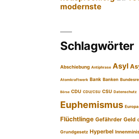
modernste
Schlagwörter
Asyl
As
Abschiebung
Antiphrase
Bank
Banken
Bundesre
Atomkraftwerk
CDU
CSU
CDU/CSU
Datenschutz
Börse
Euphemismus
Europa
Flüchtlinge
Gefährder
Geld
Hyperbel
Innenmini
Grundgesetz