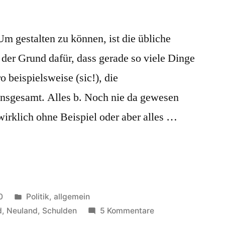
m gestalten zu können, ist die übliche
a der Grund dafür, dass gerade so viele Dinge
o beispielsweise (sic!), die
nsgesamt. Alles b. Noch nie da gewesen
 wirklich ohne Beispiel oder aber alles …
Veröffentlicht
0
Politik, allgemein
in
zu
d
,
Neuland
,
Schulden
5 Kommentare
beispiellos