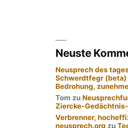
Neuste Komme
Neusprech des tages
Schwerdtfegr (beta)
Bedrohung, zunehm
Tom
zu
Neusprechfun
Ziercke-Gedächtnis
Verbrenner, hocheffi
neusprech.org
zu
Te