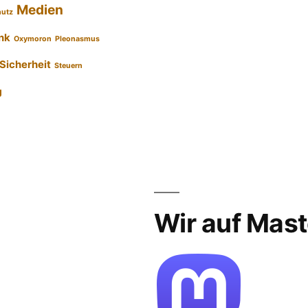
Medien
hutz
nk
Oxymoron
Pleonasmus
Sicherheit
Steuern
g
Wir auf Mas