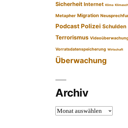
Sicherheit
Internet
Klima
Klimasc
Migration
Metapher
Neusprechfu
Podcast
Polizei
Schulden
Terrorismus
Videoüberwachun
Vorratsdatenspeicherung
Wirtschaft
Überwachung
Archiv
Archiv