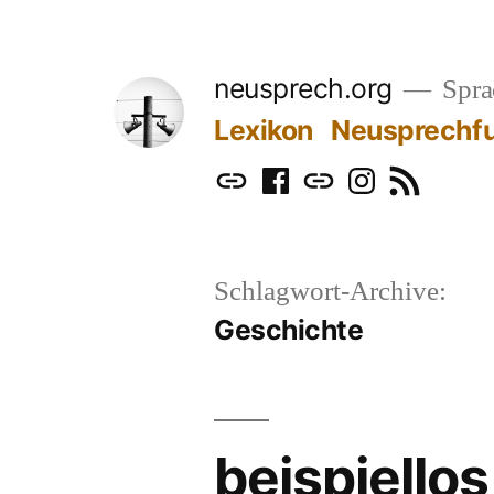
Zum
Inhalt
neusprech.org
Sprac
springen
Lexikon
Neusprechf
Mastodon
Facebook
Bluesky
Instagram
RSS
Schlagwort-Archive:
Geschichte
beispiellos