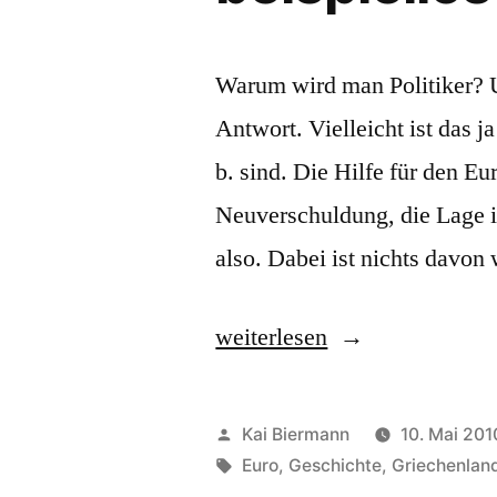
Warum wird man Politiker? U
Antwort. Vielleicht ist das j
b. sind. Die Hilfe für den Eur
Neuverschuldung, die Lage i
also. Dabei ist nichts davon
„beispiellos“
weiterlesen
Veröffentlicht
Kai Biermann
10. Mai 201
von
Schlagwörter:
Euro
,
Geschichte
,
Griechenlan