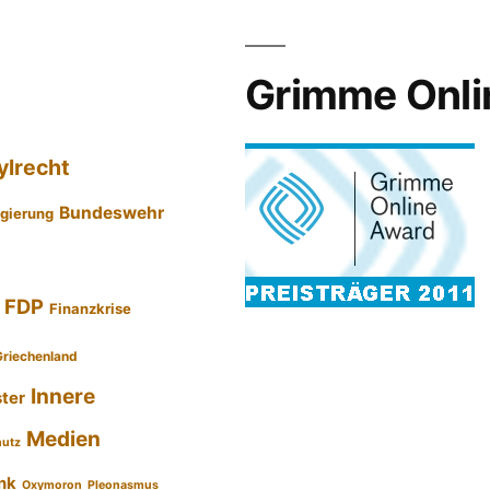
Grimme Onli
ylrecht
Bundeswehr
gierung
FDP
Finanzkrise
Griechenland
Innere
ster
Medien
hutz
nk
Oxymoron
Pleonasmus