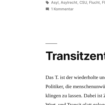
von
Schlagwörter:
Asyl
,
Asylrecht
,
CSU
,
Flucht
,
F
zu
1 Kommentar
Zuwanderungskor
Transitze
Das T. ist der wiederholte u
Politiker, die menschenunwü
klingen zu lassen. Dabei ist
Wort, und Transit glatt gelo