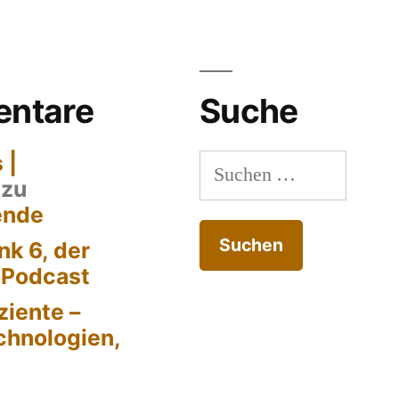
ntare
Suche
 |
Suchen
zu
nach:
ende
k 6, der
-Podcast
ziente –
chnologien,