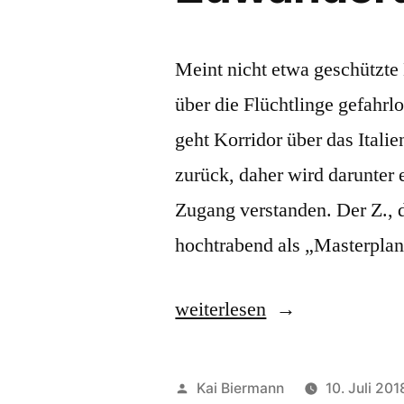
Meint nicht etwa geschützte
über die Flüchtlinge gefahrl
geht Korridor über das Italie
zurück, daher wird darunter
Zugang verstanden. Der Z., 
hochtrabend als „Masterpla
„Zuwanderungskorridor“
weiterlesen
Veröffentlicht
Kai Biermann
10. Juli 201