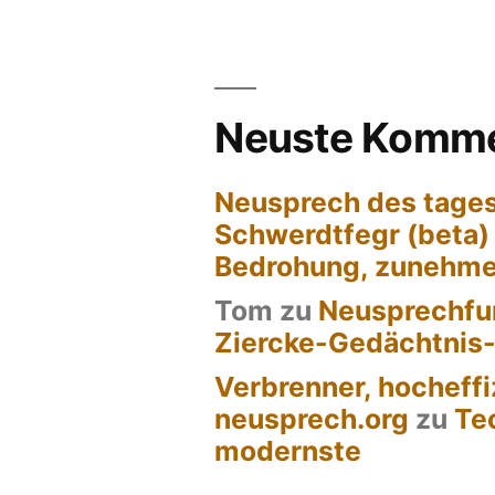
Neuste Komme
Neusprech des tages
Schwerdtfegr (beta)
Bedrohung, zunehm
Tom
zu
Neusprechfun
Ziercke-Gedächtnis
Verbrenner, hocheffi
neusprech.org
zu
Te
modernste