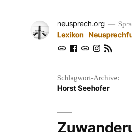
Zum
Inhalt
neusprech.org
Sprac
springen
Lexikon
Neusprechf
Mastodon
Facebook
Bluesky
Instagram
RSS
Schlagwort-Archive:
Horst Seehofer
Zuwanderu