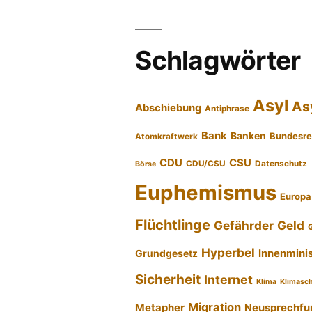
Schlagwörter
Asyl
As
Abschiebung
Antiphrase
Bank
Banken
Bundesre
Atomkraftwerk
CDU
CSU
CDU/CSU
Datenschutz
Börse
Euphemismus
Europa
Flüchtlinge
Gefährder
Geld
Hyperbel
Innenmini
Grundgesetz
Sicherheit
Internet
Klima
Klimasc
Migration
Metapher
Neusprechfu