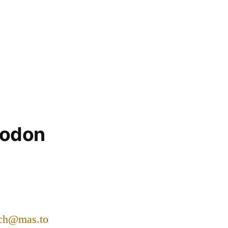
todon
ch@mas.to