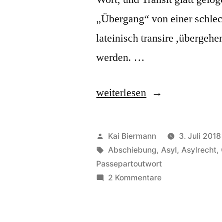
„Übergang“ von einer schlech
lateinisch transire ,übergehe
werden. …
„Transitzentrum“
weiterlesen
Veröffentlicht
Kai Biermann
3. Juli 2018
von
Schlagwörter:
Abschiebung
,
Asyl
,
Asylrecht
,
Passepartoutwort
zu
2 Kommentare
Transitzentrum