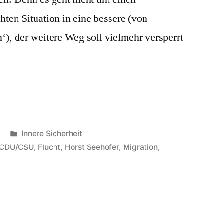
ten Situation in eine bessere (von
n‘), der weitere Weg soll vielmehr versperrt
Veröffentlicht
Innere Sicherheit
in
CDU/CSU
,
Flucht
,
Horst Seehofer
,
Migration
,