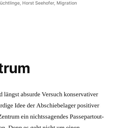
in
lüchtlinge
,
Horst Seehofer
,
Migration
ridor
ntrum
nd längst absurde Versuch konservativer
rdige Idee der Abschiebelager positiver
 Zentrum ein nichtssagendes Passepartout-
gen. Denn es geht nicht um einen