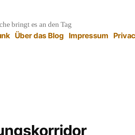
he bringt es an den Tag
unk
Über das Blog
Impressum
Priva
ngskorridor