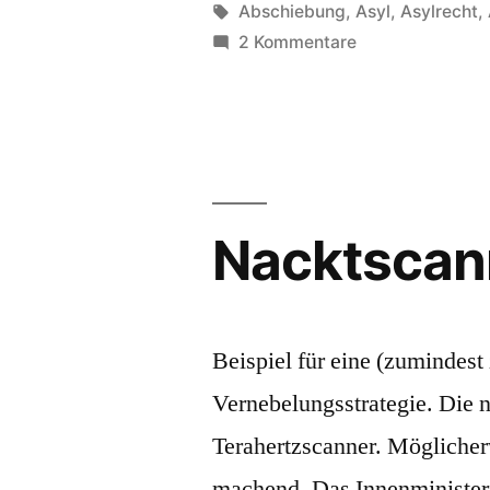
von
Schlagwörter:
Abschiebung
,
Asyl
,
Asylrecht
,
zu
2 Kommentare
Dublin-
Zentrum
Nacktscan
Beispiel für eine (zumindest 
Vernebelungsstrategie. Die 
Terahertzscanner. Möglicher
machend. Das Innenministeri