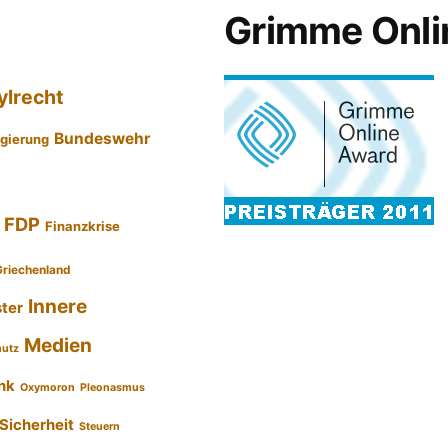
Grimme Onli
ylrecht
Bundeswehr
gierung
FDP
Finanzkrise
Griechenland
Innere
ster
Medien
hutz
nk
Oxymoron
Pleonasmus
Sicherheit
Steuern