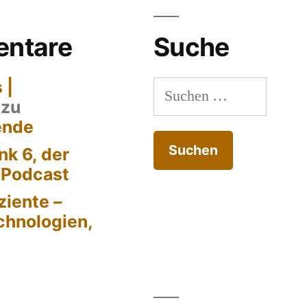
ntare
Suche
 |
Suchen
zu
nach:
ende
k 6, der
-Podcast
ziente –
chnologien,