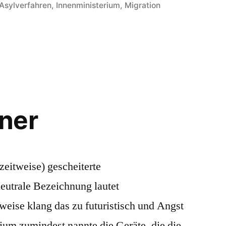
in
Asylverfahren
,
Innenministerium
,
Migration
ner
zeitweise) gescheiterte
neutrale Bezeichnung lautet
weise klang das zu futuristisch und Angst
um zumindest nannte die Geräte, die die