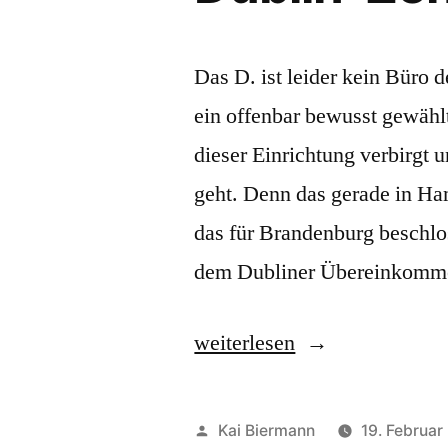
Das D. ist leider kein Büro 
ein offenbar bewusst gewählt
dieser Einrichtung verbirgt 
geht. Denn das gerade in Ha
das für Brandenburg beschlo
dem Dubliner Übereinkomm
„Dublin-
weiterlesen
Zentrum“
Veröffentlicht
Kai Biermann
19. Februar