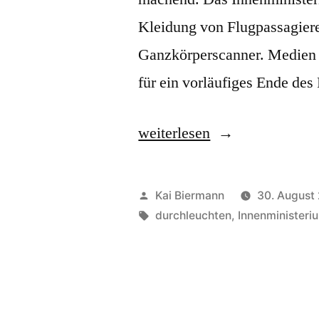
Kleidung von Flugpassagiere
Ganzkörperscanner. Medien 
für ein vorläufiges Ende des
„Nacktscanner“
weiterlesen
Veröffentlicht
Kai Biermann
30. August
von
Schlagwörter:
durchleuchten
,
Innenministeri