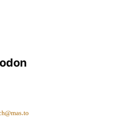
todon
ch@mas.to