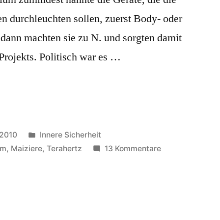
n durchleuchten sollen, zuerst Body- oder
dann machten sie zu N. und sorgten damit
 Projekts. Politisch war es …
Veröffentlicht
 2010
Innere Sicherheit
in
zu
um
,
Maiziere
,
Terahertz
13 Kommentare
Nacktscanner