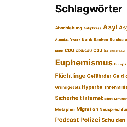
Schlagwörter
Asyl
As
Abschiebung
Antiphrase
Bank
Banken
Bundesre
Atomkraftwerk
CDU
CSU
CDU/CSU
Datenschutz
Börse
Euphemismus
Europa
Flüchtlinge
Gefährder
Geld
Hyperbel
Innenmini
Grundgesetz
Sicherheit
Internet
Klima
Klimasc
Migration
Metapher
Neusprechfu
Podcast
Polizei
Schulden