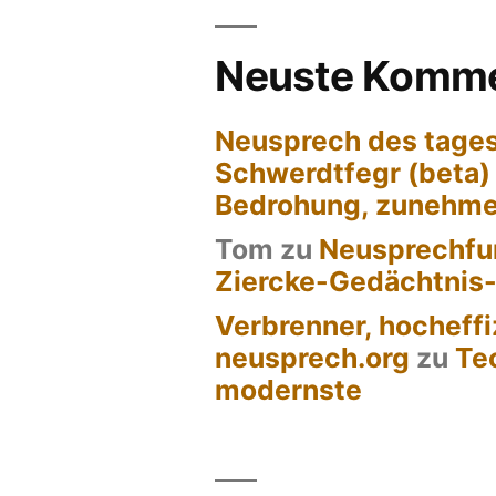
Neuste Komme
Neusprech des tages
Schwerdtfegr (beta)
Bedrohung, zunehm
Tom
zu
Neusprechfun
Ziercke-Gedächtnis
Verbrenner, hocheffi
neusprech.org
zu
Te
modernste