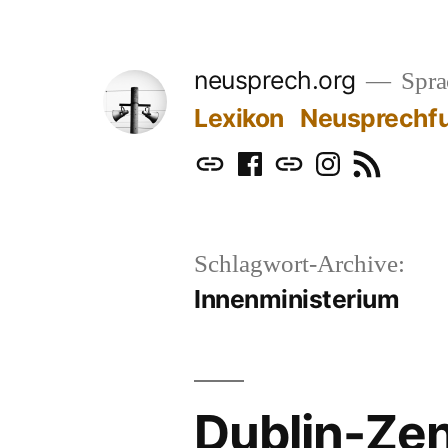
Zum
Inhalt
neusprech.org
Sprac
springen
Lexikon
Neusprechf
Mastodon
Facebook
Bluesky
Instagram
RSS
Schlagwort-Archive:
Innenministerium
Dublin-Ze