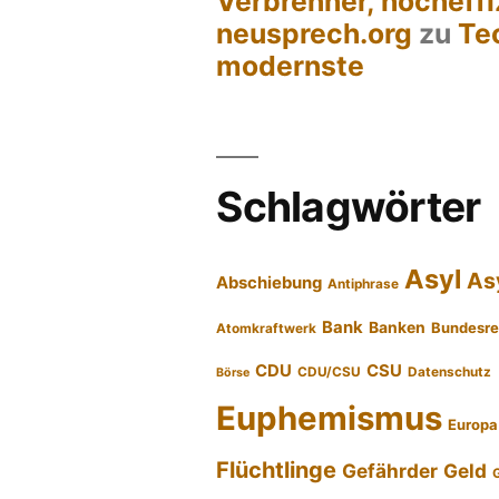
Verbrenner, hocheffi
neusprech.org
zu
Te
modernste
Schlagwörter
Asyl
As
Abschiebung
Antiphrase
Bank
Banken
Bundesre
Atomkraftwerk
CDU
CSU
CDU/CSU
Datenschutz
Börse
Euphemismus
Europa
Flüchtlinge
Gefährder
Geld