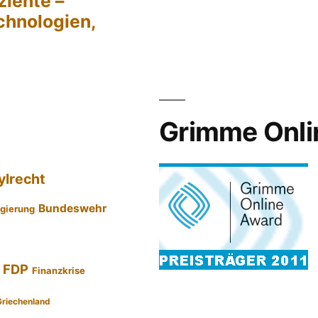
ziente –
chnologien,
Grimme Onli
ylrecht
Bundeswehr
gierung
FDP
Finanzkrise
Griechenland