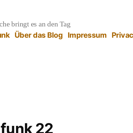
he bringt es an den Tag
unk
Über das Blog
Impressum
Priva
funk 22