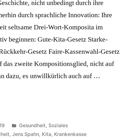
eschichte, nicht unbedingt durch ihre
merhin durch sprachliche Innovation: Ihre
 Zeit seltsame Drei-Wort-Komposita im
iv beginnen: Gute-Kita-Gesetz Starke-
-Rückkehr-Gesetz Faire-Kassenwahl-Gesetz
f das zweite Kompositionsglied, nicht auf
an dazu, es unwillkürlich auch auf …
Veröffentlicht
19
Gesundheit
,
Soziales
in
heit
,
Jens Spahn
,
Kita
,
Krankenkasse