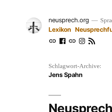
Zum
Inhalt
neusprech.org
Sprac
springen
Lexikon
Neusprechf
Mastodon
Facebook
Bluesky
Instagram
RSS
Schlagwort-Archive:
Jens Spahn
Neusprech