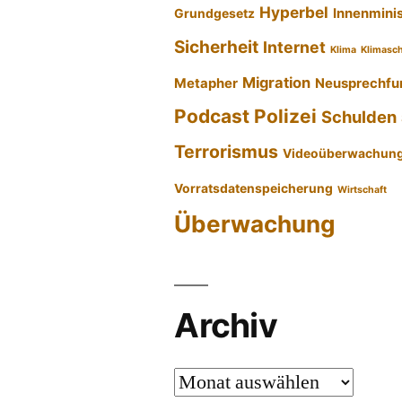
Hyperbel
Innenmini
Grundgesetz
Sicherheit
Internet
Klima
Klimasc
Migration
Metapher
Neusprechfu
Podcast
Polizei
Schulden
Terrorismus
Videoüberwachun
Vorratsdatenspeicherung
Wirtschaft
Überwachung
Archiv
Archiv