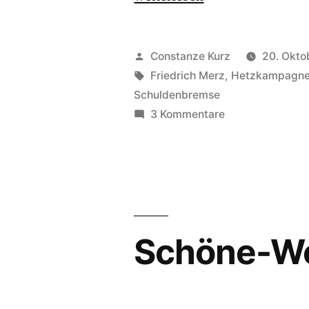
22“
Veröffentlicht
Constanze Kurz
20. Okto
von
Schlagwörter:
Friedrich Merz
,
Hetzkampagn
Schuldenbremse
zu
3 Kommentare
Neusprechfunk
22
Schöne-Wo