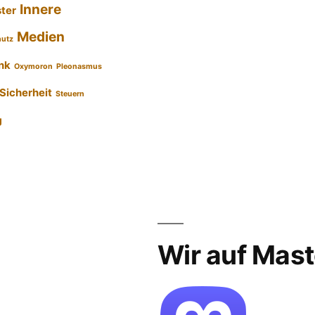
Innere
ster
Medien
hutz
nk
Oxymoron
Pleonasmus
Sicherheit
Steuern
g
Wir auf Mas