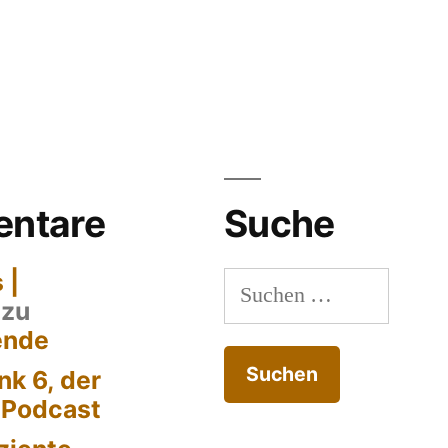
ntare
Suche
 |
Suchen
zu
nach:
ende
k 6, der
-Podcast