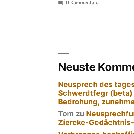
zu
11 Kommentare
Schöne-
Worte-
Gesetze
Neuste Komme
Neusprech des tages
Schwerdtfegr (beta)
Bedrohung, zunehm
Tom
zu
Neusprechfun
Ziercke-Gedächtnis