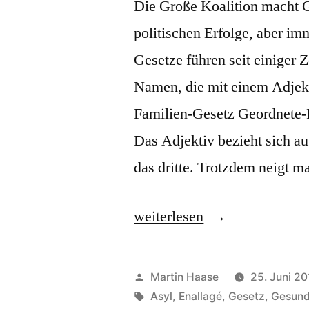
Die Große Koalition macht G
politischen Erfolge, aber im
Gesetze führen seit einiger
Namen, die mit einem Adjekt
Familien-Gesetz Geordnete
Das Adjektiv bezieht sich au
das dritte. Trotzdem neigt m
„Schöne-
weiterlesen
Worte-
Gesetze“
Veröffentlicht
Martin Haase
25. Juni 20
von
Schlagwörter:
Asyl
,
Enallagé
,
Gesetz
,
Gesund