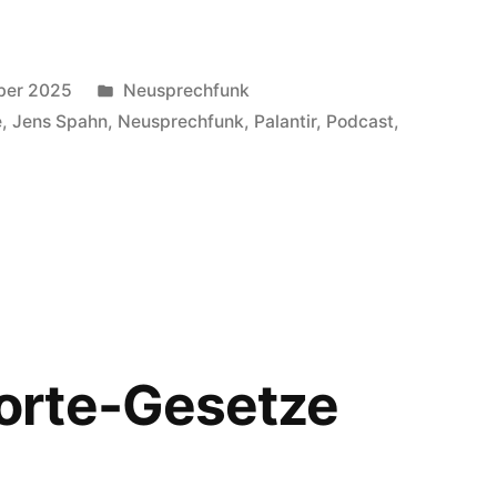
Veröffentlicht
ber 2025
Neusprechfunk
in
e
,
Jens Spahn
,
Neusprechfunk
,
Palantir
,
Podcast
,
rte-Gesetze