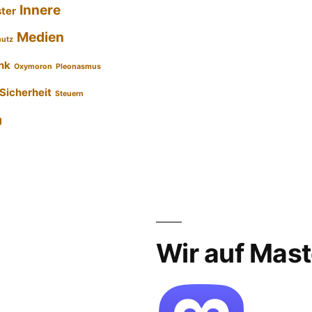
Innere
ster
Medien
hutz
nk
Oxymoron
Pleonasmus
Sicherheit
Steuern
g
Wir auf Mas