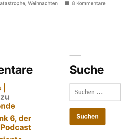
in
zu
atastrophe
,
Weihnachten
8 Kommentare
innehalten
ntare
Suche
 |
Suchen
zu
nach:
ende
k 6, der
-Podcast