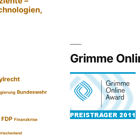
ziente –
chnologien,
Grimme Onli
ylrecht
Bundeswehr
gierung
FDP
Finanzkrise
Griechenland