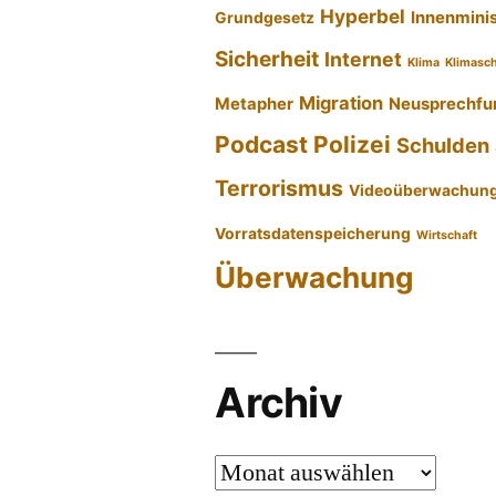
Hyperbel
Innenmini
Grundgesetz
Sicherheit
Internet
Klima
Klimasc
Migration
Metapher
Neusprechfu
Podcast
Polizei
Schulden
Terrorismus
Videoüberwachun
Vorratsdatenspeicherung
Wirtschaft
Überwachung
Archiv
Archiv