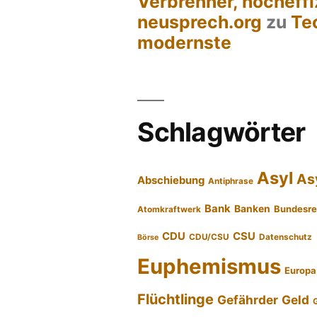
Verbrenner, hocheffi
neusprech.org
zu
Te
modernste
Schlagwörter
Asyl
As
Abschiebung
Antiphrase
Bank
Banken
Bundesre
Atomkraftwerk
CDU
CSU
CDU/CSU
Datenschutz
Börse
Euphemismus
Europa
Flüchtlinge
Gefährder
Geld