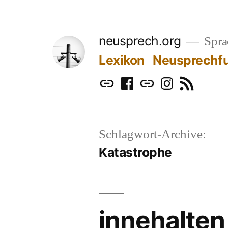
Zum
Inhalt
neusprech.org
Sprac
springen
Lexikon
Neusprechf
Mastodon
Facebook
Bluesky
Instagram
RSS
Schlagwort-Archive:
Katastrophe
innehalten