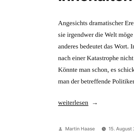
Angesichts dramatischer Ere
sie irgendwer die Welt möge 
anderes bedeutet das Wort.
nach einer Katastrophe nich
Könnte man schon, es schickt
man der betreffende Politik
„innehalten“
weiterlesen
Veröffentlicht
Martin Haase
15. August