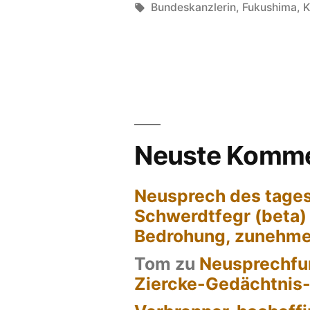
von
Schlagwörter:
Bundeskanzlerin
,
Fukushima
,
K
Neuste Komme
Neusprech des tages
Schwerdtfegr (beta)
Bedrohung, zunehm
Tom
zu
Neusprechfun
Ziercke-Gedächtnis