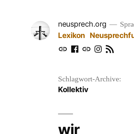
Zum
Inhalt
neusprech.org
Sprac
springen
Lexikon
Neusprechf
Mastodon
Facebook
Bluesky
Instagram
RSS
Schlagwort-Archive:
Kollektiv
wir