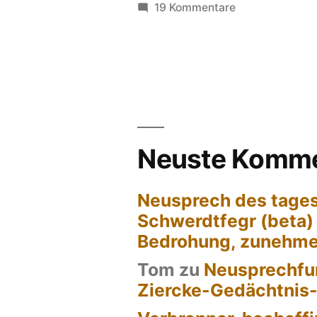
von
zu
19 Kommentare
wir
Neuste Komme
Neusprech des tages
Schwerdtfegr (beta)
Bedrohung, zunehm
Tom
zu
Neusprechfun
Ziercke-Gedächtnis