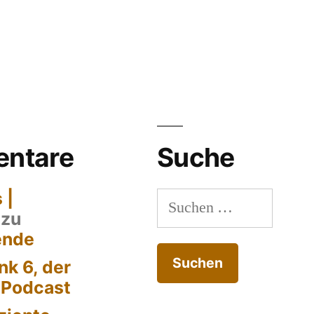
in
ntare
Suche
 |
Suchen
zu
nach:
ende
k 6, der
-Podcast