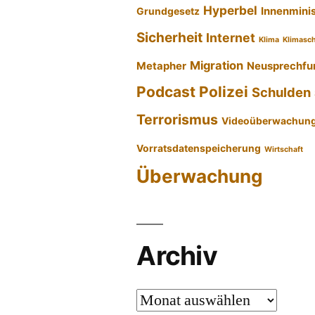
Hyperbel
Innenmini
Grundgesetz
Sicherheit
Internet
Klima
Klimasc
Migration
Metapher
Neusprechfu
Podcast
Polizei
Schulden
Terrorismus
Videoüberwachun
Vorratsdatenspeicherung
Wirtschaft
Überwachung
Archiv
Archiv