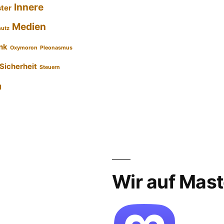
Innere
ster
Medien
hutz
nk
Oxymoron
Pleonasmus
Sicherheit
Steuern
g
Wir auf Mas