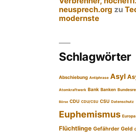
Verbrenner, hocheffi
neusprech.org
zu
Te
modernste
Schlagwörter
Asyl
As
Abschiebung
Antiphrase
Bank
Banken
Bundesre
Atomkraftwerk
CDU
CSU
CDU/CSU
Datenschutz
Börse
Euphemismus
Europa
Flüchtlinge
Gefährder
Geld