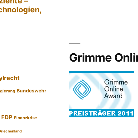
ziente –
chnologien,
Grimme Onli
ylrecht
Bundeswehr
gierung
FDP
Finanzkrise
Griechenland