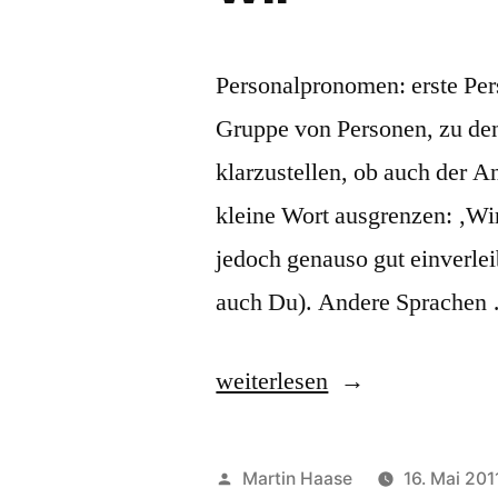
Personalpronomen: erste Per
Gruppe von Personen, zu den
klarzustellen, ob auch der A
kleine Wort ausgrenzen: ‚Wir 
jedoch genauso gut einverlei
auch Du). Andere Sprachen
„wir“
weiterlesen
Veröffentlicht
Martin Haase
16. Mai 201