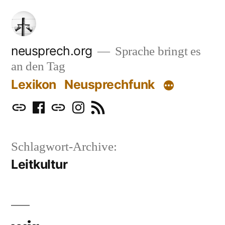
Zum
Inhalt
springen
neusprech.org
Sprache bringt es
an den Tag
Lexikon
Neusprechfunk
Mastodon
Facebook
Bluesky
Instagram
RSS
Schlagwort-Archive:
Leitkultur