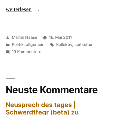
„wir“
weiterlesen
Veröffentlicht
Martin Haase
16. Mai 2011
von
Veröffentlicht
Schlagwörter:
Politik, allgemein
Kollektiv
,
Leitkultur
in
zu
19 Kommentare
wir
Neuste Kommentare
Neusprech des tages |
Schwerdtfegr (beta)
zu