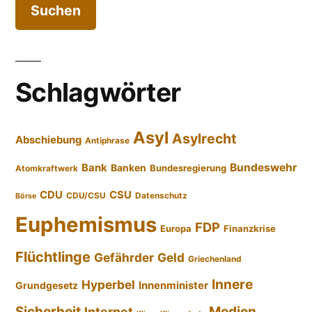
Schlagwörter
Asyl
Asylrecht
Abschiebung
Antiphrase
Bundeswehr
Bank
Banken
Bundesregierung
Atomkraftwerk
CDU
CSU
CDU/CSU
Datenschutz
Börse
Euphemismus
FDP
Europa
Finanzkrise
Flüchtlinge
Gefährder
Geld
Griechenland
Innere
Hyperbel
Innenminister
Grundgesetz
Sicherheit
Medien
Internet