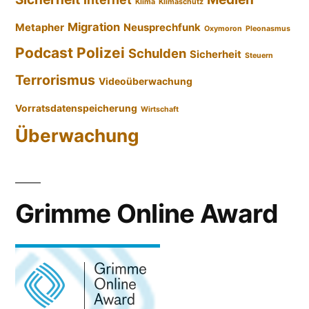
Klima
Klimaschutz
Migration
Metapher
Neusprechfunk
Oxymoron
Pleonasmus
Podcast
Polizei
Schulden
Sicherheit
Steuern
Terrorismus
Videoüberwachung
Vorratsdatenspeicherung
Wirtschaft
Überwachung
Grimme Online Award