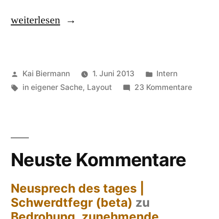
„In
weiterlesen
eigener
Sache
Veröffentlicht
Veröffentlicht
Kai Biermann
1. Juni 2013
Intern
–
von
Schlagwörter:
in
zu
in eigener Sache
,
Layout
23 Kommentare
neues
In
Layout“
eigener
Sache
–
Neuste Kommentare
neues
Layout
Neusprech des tages |
Schwerdtfegr (beta)
zu
Bedrohung, zunehmende