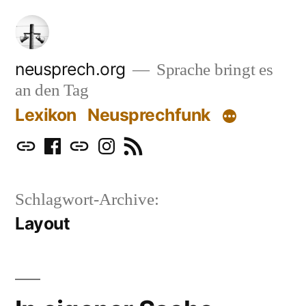
Zum
Inhalt
springen
neusprech.org
Sprache bringt es
an den Tag
Lexikon
Neusprechfunk
Mastodon
Facebook
Bluesky
Instagram
RSS
Schlagwort-Archive:
Layout