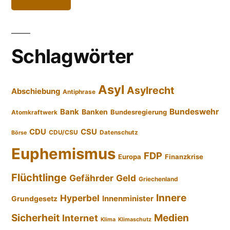
Schlagwörter
Asyl
Asylrecht
Abschiebung
Antiphrase
Bundeswehr
Bank
Banken
Bundesregierung
Atomkraftwerk
CDU
CSU
CDU/CSU
Datenschutz
Börse
Euphemismus
FDP
Europa
Finanzkrise
Flüchtlinge
Gefährder
Geld
Griechenland
Innere
Hyperbel
Innenminister
Grundgesetz
Sicherheit
Medien
Internet
Klima
Klimaschutz