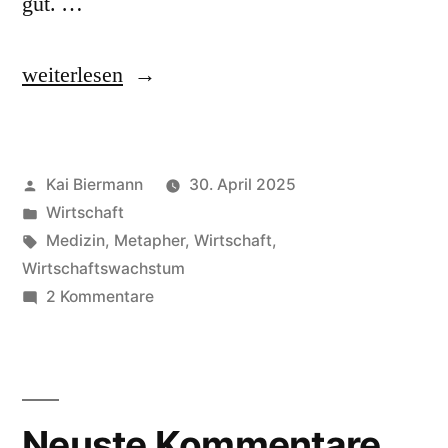
gut. …
„Wachstumsspritze“
weiterlesen
Veröffentlicht
Kai Biermann
30. April 2025
von
Veröffentlicht
Wirtschaft
in
Schlagwörter:
Medizin
,
Metapher
,
Wirtschaft
,
Wirtschaftswachstum
zu
2 Kommentare
Wachstumsspritze
Neuste Kommentare