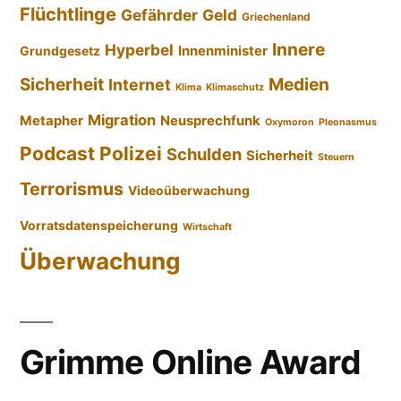
Flüchtlinge
Gefährder
Geld
Griechenland
Innere
Hyperbel
Innenminister
Grundgesetz
Sicherheit
Medien
Internet
Klima
Klimaschutz
Migration
Metapher
Neusprechfunk
Oxymoron
Pleonasmus
Podcast
Polizei
Schulden
Sicherheit
Steuern
Terrorismus
Videoüberwachung
Vorratsdatenspeicherung
Wirtschaft
Überwachung
Grimme Online Award