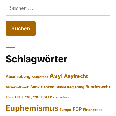
Suchen
nach:
Schlagwörter
Asyl
Asylrecht
Abschiebung
Antiphrase
Bundeswehr
Bank
Banken
Bundesregierung
Atomkraftwerk
CDU
CSU
CDU/CSU
Datenschutz
Börse
Euphemismus
FDP
Europa
Finanzkrise