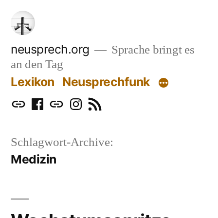
Zum
Inhalt
springen
neusprech.org
Sprache bringt es
an den Tag
Lexikon
Neusprechfunk
Mastodon
Facebook
Bluesky
Instagram
RSS
Schlagwort-Archive:
Medizin