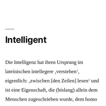
Der
Neusprechfunk
13
aus
dem
Wohnzimmer
Intelligent
Die Intelligenz hat ihren Ursprung im
lateinischen intellegere ‚verstehen‘,
eigentlich: ‚zwischen [den Zeilen] lesen‘ und
ist eine Eigenschaft, die (bislang) allein dem
Menschen zugeschrieben wurde, dem homo