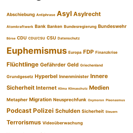
Asyl
Asylrecht
Abschiebung
Antiphrase
Bundeswehr
Bank
Banken
Bundesregierung
Atomkraftwerk
CDU
CSU
CDU/CSU
Datenschutz
Börse
Euphemismus
FDP
Europa
Finanzkrise
Flüchtlinge
Gefährder
Geld
Griechenland
Innere
Hyperbel
Innenminister
Grundgesetz
Sicherheit
Medien
Internet
Klima
Klimaschutz
Migration
Metapher
Neusprechfunk
Oxymoron
Pleonasmus
Podcast
Polizei
Schulden
Sicherheit
Steuern
Terrorismus
Videoüberwachung