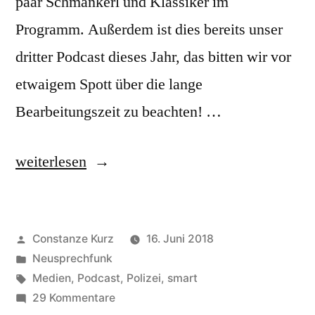
paar Schmankerl und Klassiker im
Programm. Außerdem ist dies bereits unser
dritter Podcast dieses Jahr, das bitten wir vor
etwaigem Spott über die lange
Bearbeitungszeit zu beachten! …
„Der
weiterlesen
Neusprechfunk
13
Veröffentlicht
Constanze Kurz
16. Juni 2018
aus
von
Veröffentlicht
Neusprechfunk
dem
in
Schlagwörter:
Medien
,
Podcast
,
Polizei
,
smart
Wohnzimmer“
zu
29 Kommentare