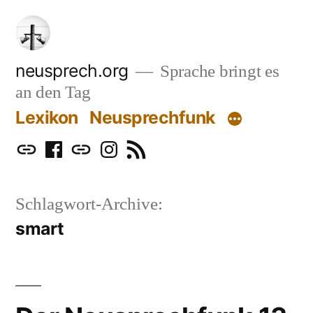
Zum
Inhalt
springen
neusprech.org
Sprache bringt es
an den Tag
Lexikon
Neusprechfunk
Mastodon
Facebook
Bluesky
Instagram
RSS
Schlagwort-Archive:
smart