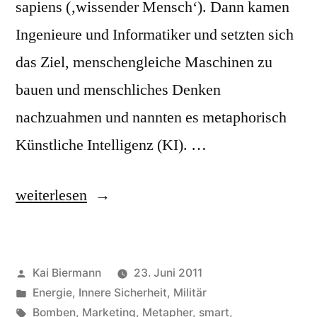
sapiens (‚wissender Mensch‘). Dann kamen
Ingenieure und Informatiker und setzten sich
das Ziel, menschengleiche Maschinen zu
bauen und menschliches Denken
nachzuahmen und nannten es metaphorisch
Künstliche Intelligenz (KI). …
„Intelligent“
weiterlesen
Veröffentlicht
Kai Biermann
23. Juni 2011
von
Veröffentlicht
Energie
,
Innere Sicherheit
,
Militär
in
Schlagwörter:
Bomben
,
Marketing
,
Metapher
,
smart
,