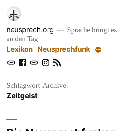
Zum
Inhalt
springen
neusprech.org
Sprache bringt es
an den Tag
Lexikon
Neusprechfunk
Mastodon
Facebook
Bluesky
Instagram
RSS
Schlagwort-Archive:
Zeitgeist