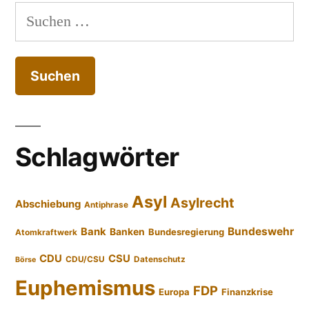
Suchen
nach:
Schlagwörter
Asyl
Asylrecht
Abschiebung
Antiphrase
Bundeswehr
Bank
Banken
Bundesregierung
Atomkraftwerk
CDU
CSU
CDU/CSU
Datenschutz
Börse
Euphemismus
FDP
Europa
Finanzkrise