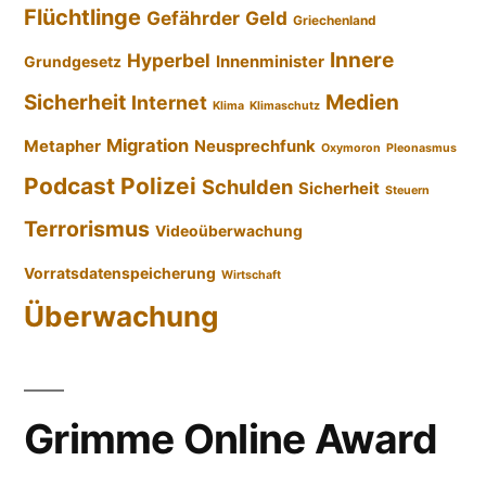
Flüchtlinge
Gefährder
Geld
Griechenland
Innere
Hyperbel
Innenminister
Grundgesetz
Sicherheit
Medien
Internet
Klima
Klimaschutz
Migration
Metapher
Neusprechfunk
Oxymoron
Pleonasmus
Podcast
Polizei
Schulden
Sicherheit
Steuern
Terrorismus
Videoüberwachung
Vorratsdatenspeicherung
Wirtschaft
Überwachung
Grimme Online Award