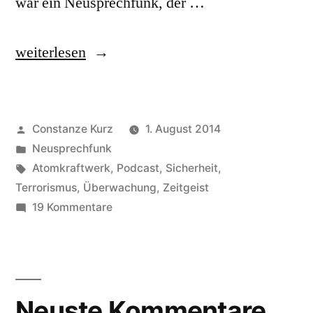
war ein Neusprechfunk, der …
„Die
weiterlesen
Neusprechfunker“
Veröffentlicht
Constanze Kurz
1. August 2014
von
Veröffentlicht
Neusprechfunk
in
Schlagwörter:
Atomkraftwerk
,
Podcast
,
Sicherheit
,
Terrorismus
,
Überwachung
,
Zeitgeist
zu
19 Kommentare
Die
Neusprechfunker
Neuste Kommentare