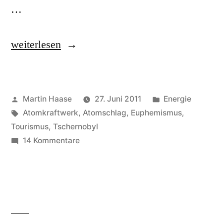
…
„Atomruine“
weiterlesen
Veröffentlicht
Veröffentlicht
Martin Haase
27. Juni 2011
Energie
von
Schlagwörter:
in
Atomkraftwerk
,
Atomschlag
,
Euphemismus
,
Tourismus
,
Tschernobyl
zu
14 Kommentare
Atomruine