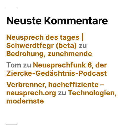
der
Beiträge
Neuste Kommentare
Neusprech des tages |
Schwerdtfegr (beta)
zu
Bedrohung, zunehmende
Tom
zu
Neusprechfunk 6, der
Ziercke-Gedächtnis-Podcast
Verbrenner, hocheffiziente –
neusprech.org
zu
Technologien,
modernste