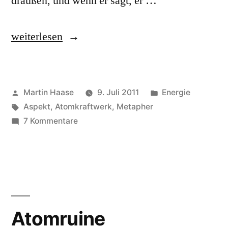
draußen, und wenn er sagt, er …
„Ausstieg“
weiterlesen
Veröffentlicht
Veröffentlicht
Martin Haase
9. Juli 2011
Energie
von
Schlagwörter:
in
Aspekt
,
Atomkraftwerk
,
Metapher
zu
7 Kommentare
Ausstieg
Atomruine