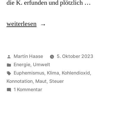
die K. erfunden und plötzlich …
„Kohlendioxid-
weiterlesen
Bepreisung“
Veröffentlicht
Martin Haase
5. Oktober 2023
von
Veröffentlicht
Energie
,
Umwelt
in
Schlagwörter:
Euphemismus
,
Klima
,
Kohlendioxid
,
Konnotation
,
Maut
,
Steuer
zu
1 Kommentar
Kohlendioxid-
Bepreisung