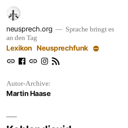
Zum
Inhalt
springen
neusprech.org
Sprache bringt es
an den Tag
Lexikon
Neusprechfunk
Mastodon
Facebook
Bluesky
Instagram
RSS
Autor-Archive:
Martin Haase