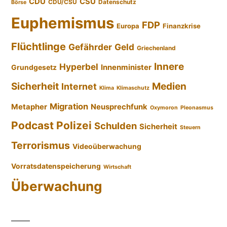
CDU
CSU
CDU/CSU
Datenschutz
Börse
Euphemismus
FDP
Europa
Finanzkrise
Flüchtlinge
Gefährder
Geld
Griechenland
Innere
Hyperbel
Innenminister
Grundgesetz
Sicherheit
Medien
Internet
Klima
Klimaschutz
Migration
Metapher
Neusprechfunk
Oxymoron
Pleonasmus
Podcast
Polizei
Schulden
Sicherheit
Steuern
Terrorismus
Videoüberwachung
Vorratsdatenspeicherung
Wirtschaft
Überwachung