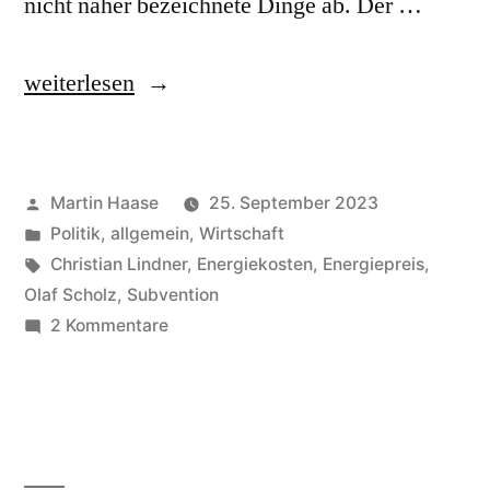
nicht näher bezeichnete Dinge ab. Der …
„Abwehrschirm“
weiterlesen
Veröffentlicht
Martin Haase
25. September 2023
von
Veröffentlicht
Politik, allgemein
,
Wirtschaft
in
Schlagwörter:
Christian Lindner
,
Energiekosten
,
Energiepreis
,
Olaf Scholz
,
Subvention
zu
2 Kommentare
Abwehrschirm