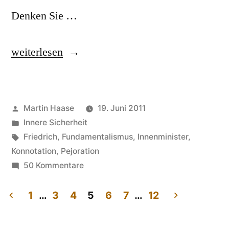
Denken Sie …
„Fundamentalisten,
weiterlesen
linksliberale“
Veröffentlicht
Martin Haase
19. Juni 2011
von
Veröffentlicht
Innere Sicherheit
in
Schlagwörter:
Friedrich
,
Fundamentalismus
,
Innenminister
,
Konnotation
,
Pejoration
zu
50 Kommentare
Fundamentalisten,
linksliberale
1
…
3
4
5
6
7
…
12
Seitennummerierung