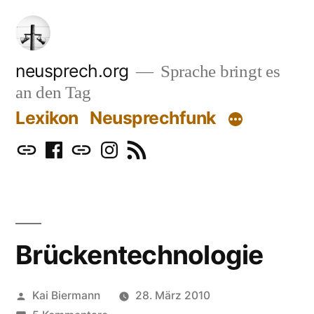
Zum
Inhalt
springen
neusprech.org
Sprache bringt es
an den Tag
Lexikon
Neusprechfunk
Mastodon
Facebook
Bluesky
Instagram
RSS
Brückentechnologie
Veröffentlicht
Kai Biermann
28. März 2010