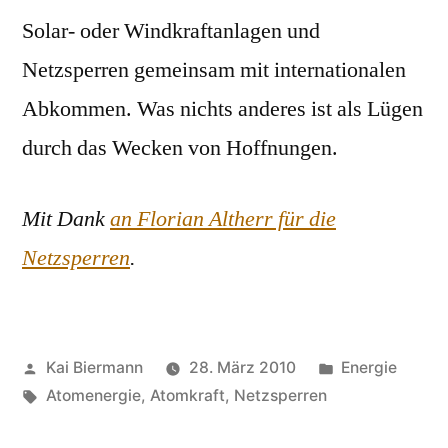
Solar- oder Windkraftanlagen und
Netzsperren gemeinsam mit internationalen
Abkommen. Was nichts anderes ist als Lügen
durch das Wecken von Hoffnungen.
Mit Dank
an Florian Altherr für die
Netzsperren
.
Veröffentlicht
Veröffentlicht
Kai Biermann
28. März 2010
Energie
von
Schlagwörter:
in
Atomenergie
,
Atomkraft
,
Netzsperren