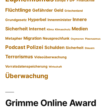
Europa
Finanzkrise
Flüchtlinge
Gefährder
Geld
Griechenland
Innere
Hyperbel
Innenminister
Grundgesetz
Sicherheit
Medien
Internet
Klima
Klimaschutz
Migration
Metapher
Neusprechfunk
Oxymoron
Pleonasmus
Podcast
Polizei
Schulden
Sicherheit
Steuern
Terrorismus
Videoüberwachung
Vorratsdatenspeicherung
Wirtschaft
Überwachung
Grimme Online Award