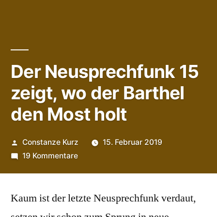
Der Neusprechfunk 15
zeigt, wo der Barthel
den Most holt
Veröffentlicht
Constanze Kurz
15. Februar 2019
von
zu
19 Kommentare
Der
Neusprechfunk
Kaum ist der letzte Neusprechfunk verdaut,
15
zeigt,