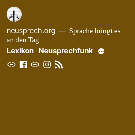
Zum
Inhalt
springen
neusprech.org
Sprache bringt es
an den Tag
Lexikon
Neusprechfunk
Mastodon
Facebook
Bluesky
Instagram
RSS