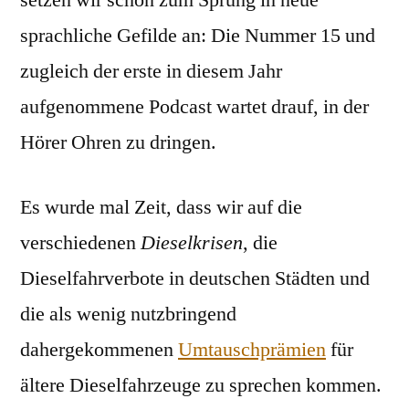
setzen wir schon zum Sprung in neue
wo
sprachliche Gefilde an: Die Nummer 15 und
der
Barthel
zugleich der erste in diesem Jahr
den
aufgenommene Podcast wartet drauf, in der
Most
Hörer Ohren zu dringen.
holt
Es wurde mal Zeit, dass wir auf die
verschiedenen
Dieselkrisen
, die
Dieselfahrverbote in deutschen Städten und
die als wenig nutzbringend
dahergekommenen
Umtauschprämien
für
ältere Dieselfahrzeuge zu sprechen kommen.