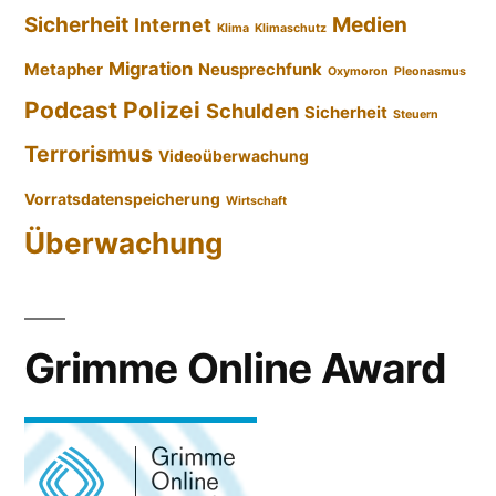
Sicherheit
Medien
Internet
Klima
Klimaschutz
Migration
Metapher
Neusprechfunk
Oxymoron
Pleonasmus
Podcast
Polizei
Schulden
Sicherheit
Steuern
Terrorismus
Videoüberwachung
Vorratsdatenspeicherung
Wirtschaft
Überwachung
Grimme Online Award