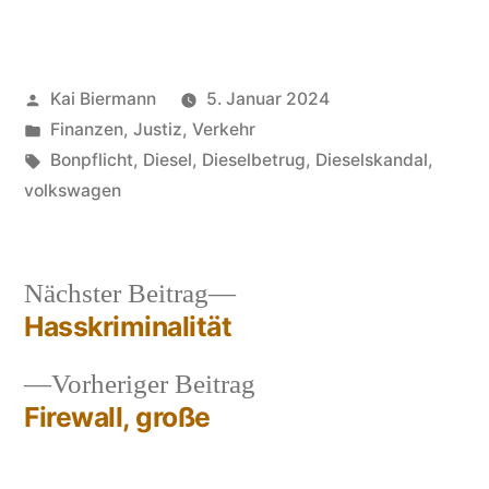
Veröffentlicht
Kai Biermann
5. Januar 2024
von
Veröffentlicht
Finanzen
,
Justiz
,
Verkehr
in
Schlagwörter:
Bonpflicht
,
Diesel
,
Dieselbetrug
,
Dieselskandal
,
volkswagen
Nächster
Nächster Beitrag
Beitrag:
Hasskriminalität
Beitragsnavigation
Vorheriger
Vorheriger Beitrag
Beitrag:
Firewall, große