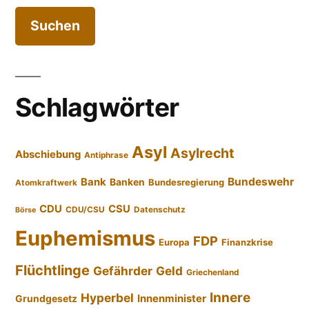
Schlagwörter
Asyl
Asylrecht
Abschiebung
Antiphrase
Bundeswehr
Bank
Banken
Bundesregierung
Atomkraftwerk
CDU
CSU
CDU/CSU
Datenschutz
Börse
Euphemismus
FDP
Europa
Finanzkrise
Flüchtlinge
Gefährder
Geld
Griechenland
Innere
Hyperbel
Innenminister
Grundgesetz