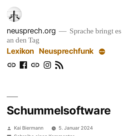
Zum
Inhalt
springen
neusprech.org
Sprache bringt es
an den Tag
Lexikon
Neusprechfunk
Mastodon
Facebook
Bluesky
Instagram
RSS
Schummelsoftware
Veröffentlicht
Kai Biermann
5. Januar 2024