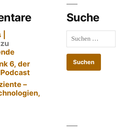
ntare
Suche
 |
Suchen
zu
nach:
ende
k 6, der
-Podcast
ziente –
chnologien,