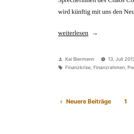
wird künftig mit uns den Ne
„Neusprechfunk,
weiterlesen
der
Podcast
Veröffentlicht
Kai Biermann
13. Juli 201
zum
von
Schlagwörter:
Finanzkrise
,
Finanzrahmen
,
Po
Blog“
Neuere Beiträge
1
Seitennummerieru
der