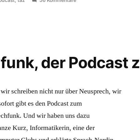
odcast
,
taz
56 Kommentare
Neusprechfunk,
der
zweite
Podcast
zum
Blog
unk, der Podcast 
wir schreiben nicht nur über Neusprech, wir
ofort gibt es den Podcast zum
chfunk. Und wir haben uns dazu
nze Kurz, Informatikerin, eine der
mputer Clubs und erklärte Sprach-Nerdin,