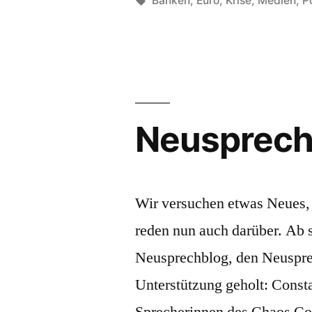
Podcast
Banken
,
Euro
,
Krise
,
Medien
,
P
zum
Blog“
Neusprechf
Wir versuchen etwas Neues, 
reden nun auch darüber. Ab s
Neusprechblog, den Neuspre
Unterstützung geholt: Consta
Sprecherinnen des Chaos Co