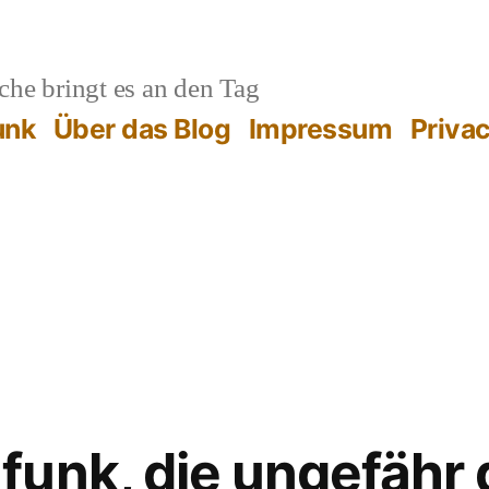
he bringt es an den Tag
unk
Über das Blog
Impressum
Priva
unk, die ungefähr d