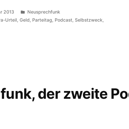
Veröffentlicht
ar 2013
Neusprechfunk
in
ra-Urteil
,
Geld
,
Parteitag
,
Podcast
,
Selbstzweck
,
,
funk, der zweite P