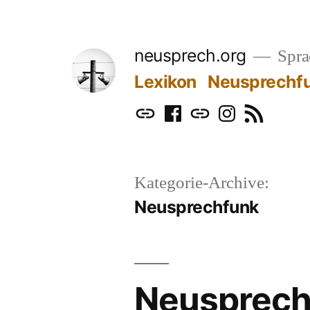
Zum
Inhalt
neusprech.org
Sprac
springen
Lexikon
Neusprechf
Mastodon
Facebook
Bluesky
Instagram
RSS
Kategorie-Archive:
Neusprechfunk
Neusprechf