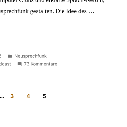
usprechfunk gestalten. Die Idee des …
Veröffentlicht
2
Neusprechfunk
in
zu
dcast
73 Kommentare
Neusprechfunk,
der
Podcast
…
3
4
5
zum
ng
Blog