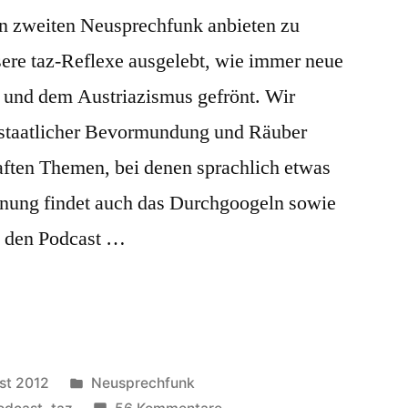
en zweiten Neusprechfunk anbieten zu
ere taz-Reflexe ausgelebt, wie immer neue
 und dem Austriazismus gefrönt. Wir
 staatlicher Bevormundung und Räuber
aften Themen, bei denen sprachlich etwas
hnung findet auch das Durchgoogeln sowie
gs den Podcast …
Veröffentlicht
st 2012
Neusprechfunk
in
zu