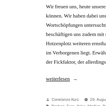
Wir freuen uns, heute unser
können. Wir haben dabei uns
Wortschöpfungen untersucht
beschäftigen uns zudem mit
Hotzenplotz weiteren ernsth
im Verborgenen liegt. Erwä
der Fickfaktor, der allerdin
„Neusprechfunk,
weiterlesen
der
zweite
Veröffentlicht
Constanze Kurz
29. Augu
von
Schlagwörter: