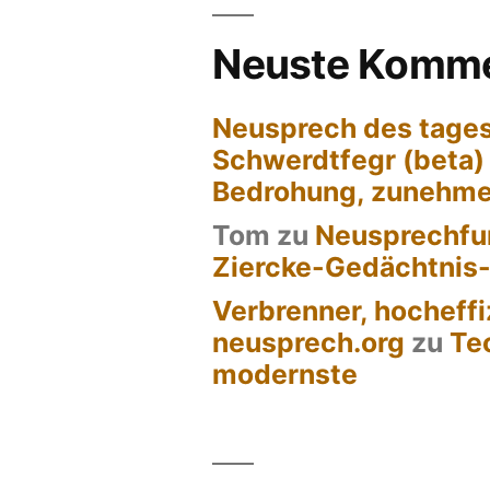
Beiträge
Neuste Komme
Neusprech des tages
Schwerdtfegr (beta)
Bedrohung, zunehm
Tom
zu
Neusprechfun
Ziercke-Gedächtnis
Verbrenner, hocheffi
neusprech.org
zu
Te
modernste