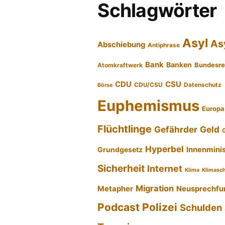
Schlagwörter
Asyl
As
Abschiebung
Antiphrase
Bank
Banken
Bundesre
Atomkraftwerk
CDU
CSU
CDU/CSU
Datenschutz
Börse
Euphemismus
Europa
Flüchtlinge
Gefährder
Geld
Hyperbel
Innenmini
Grundgesetz
Sicherheit
Internet
Klima
Klimasc
Migration
Metapher
Neusprechfu
Podcast
Polizei
Schulden