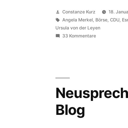
ungefähr
Veröffentlicht
Constanze Kurz
18. Janu
dritte
von
Schlagwörter:
Angela Merkel
,
Börse
,
CDU
,
Es
Ursula von der Leyen
Ausgabe“
zu
33 Kommentare
Neusprechfunk
die
ungefähr
dritte
Ausgabe
Neusprech
Blog