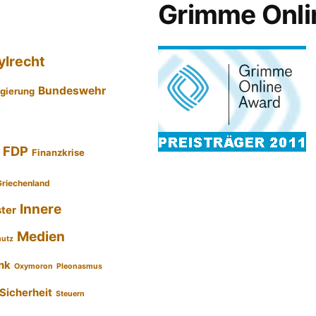
Grimme Onli
ylrecht
Bundeswehr
gierung
FDP
Finanzkrise
Griechenland
Innere
ster
Medien
hutz
nk
Oxymoron
Pleonasmus
Sicherheit
Steuern