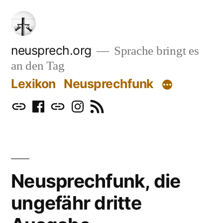
Zum
Inhalt
springen
neusprech.org
Sprache bringt es
an den Tag
Lexikon
Neusprechfunk
Mastodon
Facebook
Bluesky
Instagram
RSS
Neusprechfunk, die
ungefähr dritte