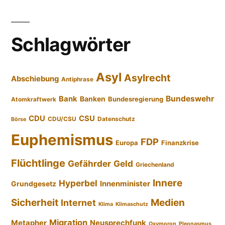
Schlagwörter
Asyl
Asylrecht
Abschiebung
Antiphrase
Bundeswehr
Bank
Banken
Bundesregierung
Atomkraftwerk
CDU
CSU
CDU/CSU
Datenschutz
Börse
Euphemismus
FDP
Europa
Finanzkrise
Flüchtlinge
Gefährder
Geld
Griechenland
Innere
Hyperbel
Innenminister
Grundgesetz
Sicherheit
Medien
Internet
Klima
Klimaschutz
Migration
Metapher
Neusprechfunk
Oxymoron
Pleonasmus