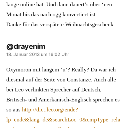
lange online hat. Und dann dauert’s über ‘nen
Monat bis das nach ogg konvertiert ist.
Danke für das verspätete Weihnachtsgeschenk.
@drayenim
sagt:
18. Januar 2013 um 16:02 Uhr
Oxymoron mit langem ‘ü’? Really? Da wär ich
diesmal auf der Seite von Constanze. Auch alle
bei Leo verlinkten Sprecher auf Deutsch,
Britisch- und Amerkanisch-Englisch sprechen es
so aus
http://dict.leo.org/ende?
lp=ende&lang=de&searchLoc=0&cmpType=rela