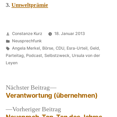
Umweltprämie
Veröffentlicht
Constanze Kurz
18. Januar 2013
von
Veröffentlicht
Neusprechfunk
in
Schlagwörter:
Angela Merkel
,
Börse
,
CDU
,
Esra-Urteil
,
Geld
,
Parteitag
,
Podcast
,
Selbstzweck
,
Ursula von der
Leyen
Nächster
Nächster Beitrag
Beitrag:
Verantwortung (übernehmen)
Beitragsnavigation
Vorheriger
Vorheriger Beitrag
Beitrag: