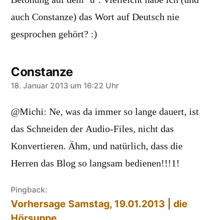
Betonung auf dem ‘ü’. Vielleicht habe ich (und
auch Constanze) das Wort auf Deutsch nie
gesprochen gehört? :)
Constanze
sagt:
18. Januar 2013 um 16:22 Uhr
@Michi: Ne, was da immer so lange dauert, ist
das Schneiden der Audio-Files, nicht das
Konvertieren. Ähm, und natürlich, dass die
Herren das Blog so langsam bedienen!!!1!
Pingback:
Vorhersage Samstag, 19.01.2013 | die
Hörsuppe