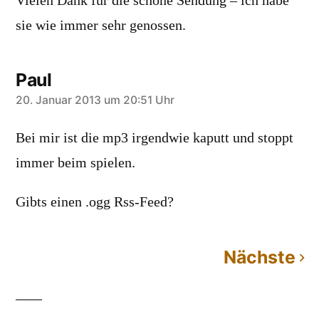
Vielen Dank für die schöne Sendung – ich habe
sie wie immer sehr genossen.
Paul
sagt:
20. Januar 2013 um 20:51 Uhr
Bei mir ist die mp3 irgendwie kaputt und stoppt
immer beim spielen.
Gibts einen .ogg Rss-Feed?
Nächste
Kommentarnavigation