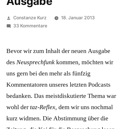
Ausgabe
Veröffentlicht
Constanze Kurz
18. Januar 2013
von
zu
33 Kommentare
Neusprechfunk,
die
Bevor wir zum Inhalt der neuen Ausgabe
ungefähr
dritte
des
Neusprechfunk
kommen, möchten wir
Ausgabe
uns gern bei den mehr als fünfzig
Kommentatoren unseres letzten Podcasts
bedanken. Das meistdiskutierte Thema war
wohl der
taz-Reflex
, dem wir uns nochmal
kurz widmen. Die Abstimmung über die