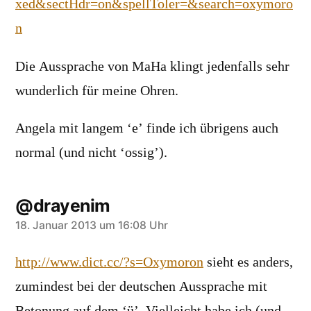
xed&sectHdr=on&spellToler=&search=oxymoro
n
Die Aussprache von MaHa klingt jedenfalls sehr
wunderlich für meine Ohren.
Angela mit langem ‘e’ finde ich übrigens auch
normal (und nicht ‘ossig’).
@drayenim
sagt:
18. Januar 2013 um 16:08 Uhr
http://www.dict.cc/?s=Oxymoron
sieht es anders,
zumindest bei der deutschen Aussprache mit