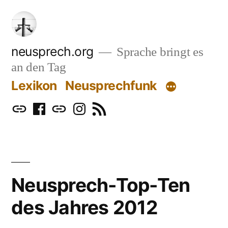
Zum
Inhalt
springen
neusprech.org
Sprache bringt es
an den Tag
Lexikon
Neusprechfunk
Mastodon
Facebook
Bluesky
Instagram
RSS
Neusprech-Top-Ten
des Jahres 2012