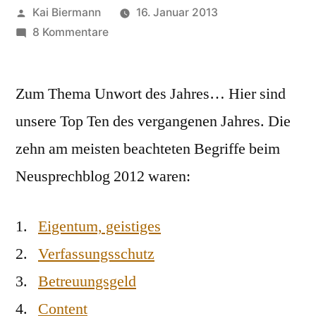
Veröffentlicht
Kai Biermann
16. Januar 2013
von
zu
8 Kommentare
Neusprech-
Top-
Zum Thema Unwort des Jahres… Hier sind
Ten
des
unsere Top Ten des vergangenen Jahres. Die
Jahres
zehn am meisten beachteten Begriffe beim
2012
Neusprechblog 2012 waren:
1.
Eigentum, geistiges
2.
Verfassungsschutz
3.
Betreuungsgeld
4.
Content