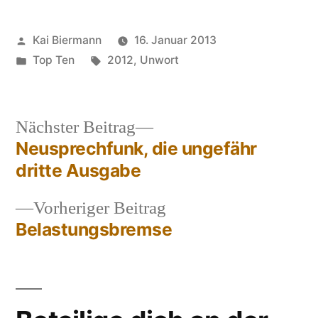
Veröffentlicht
Kai Biermann
16. Januar 2013
von
Veröffentlicht
Schlagwörter:
Top Ten
2012
,
Unwort
in
Nächster
Nächster Beitrag
Beitrag:
Neusprechfunk, die ungefähr
Beitragsnavigation
dritte Ausgabe
Vorheriger
Vorheriger Beitrag
Beitrag:
Belastungsbremse