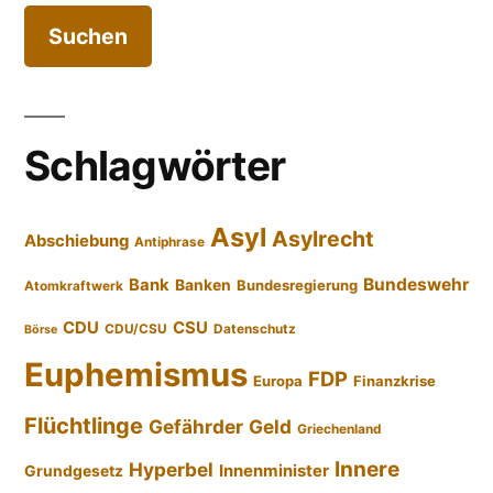
Schlagwörter
Asyl
Asylrecht
Abschiebung
Antiphrase
Bundeswehr
Bank
Banken
Bundesregierung
Atomkraftwerk
CDU
CSU
CDU/CSU
Datenschutz
Börse
Euphemismus
FDP
Europa
Finanzkrise
Flüchtlinge
Gefährder
Geld
Griechenland
Innere
Hyperbel
Innenminister
Grundgesetz