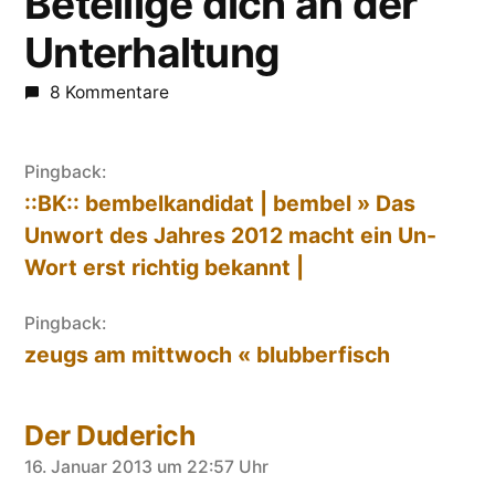
Beteilige dich an der
Unterhaltung
8 Kommentare
Pingback:
::BK:: bembelkandidat | bembel » Das
Unwort des Jahres 2012 macht ein Un-
Wort erst richtig bekannt |
Pingback:
zeugs am mittwoch « blubberfisch
Der Duderich
sagt:
16. Januar 2013 um 22:57 Uhr