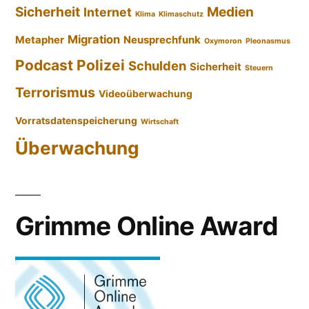
Sicherheit
Medien
Internet
Klima
Klimaschutz
Migration
Metapher
Neusprechfunk
Oxymoron
Pleonasmus
Podcast
Polizei
Schulden
Sicherheit
Steuern
Terrorismus
Videoüberwachung
Vorratsdatenspeicherung
Wirtschaft
Überwachung
Grimme Online Award