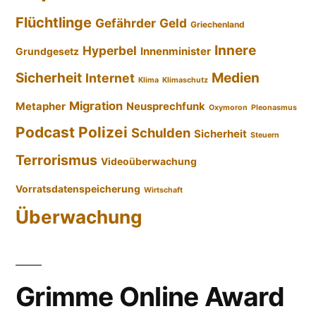
Flüchtlinge
Gefährder
Geld
Griechenland
Innere
Hyperbel
Innenminister
Grundgesetz
Sicherheit
Medien
Internet
Klima
Klimaschutz
Migration
Metapher
Neusprechfunk
Oxymoron
Pleonasmus
Podcast
Polizei
Schulden
Sicherheit
Steuern
Terrorismus
Videoüberwachung
Vorratsdatenspeicherung
Wirtschaft
Überwachung
Grimme Online Award