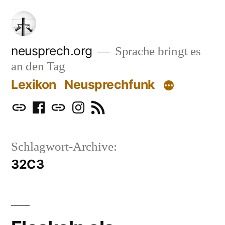
Zum
Inhalt
springen
neusprech.org
Sprache bringt es
an den Tag
Lexikon
Neusprechfunk
Mastodon
Facebook
Bluesky
Instagram
RSS
Schlagwort-Archive:
32C3