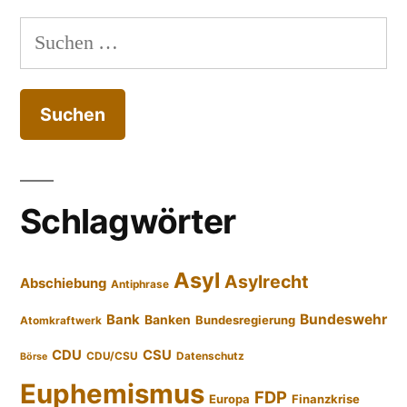
Suchen
nach:
Schlagwörter
Asyl
Asylrecht
Abschiebung
Antiphrase
Bundeswehr
Bank
Banken
Bundesregierung
Atomkraftwerk
CDU
CSU
CDU/CSU
Datenschutz
Börse
Euphemismus
FDP
Europa
Finanzkrise