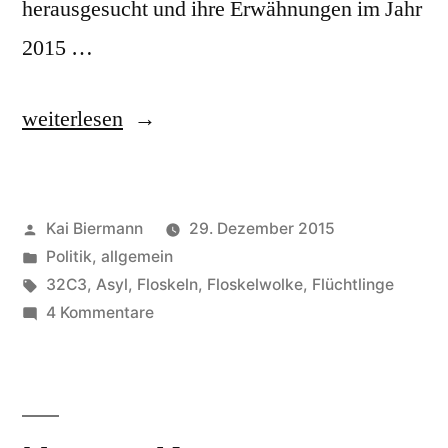
herausgesucht und ihre Erwähnungen im Jahr
2015 …
„Floskeln
weiterlesen
als
Krisenbarometer“
Veröffentlicht
Kai Biermann
29. Dezember 2015
von
Veröffentlicht
Politik, allgemein
in
Schlagwörter:
32C3
,
Asyl
,
Floskeln
,
Floskelwolke
,
Flüchtlinge
zu
4 Kommentare
Floskeln
als
Krisenbarometer