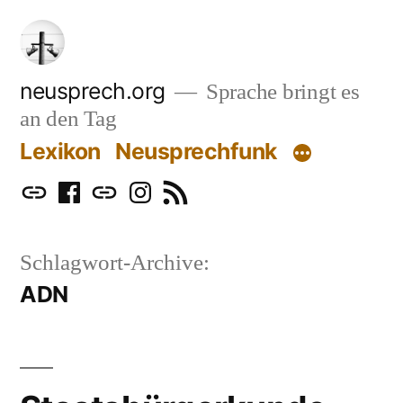
Zum
Inhalt
springen
neusprech.org
Sprache bringt es
an den Tag
Lexikon
Neusprechfunk
Mastodon
Facebook
Bluesky
Instagram
RSS
Schlagwort-Archive:
ADN