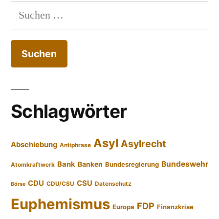
Suchen
nach:
Schlagwörter
Asyl
Asylrecht
Abschiebung
Antiphrase
Bundeswehr
Bank
Banken
Bundesregierung
Atomkraftwerk
CDU
CSU
CDU/CSU
Datenschutz
Börse
Euphemismus
FDP
Europa
Finanzkrise