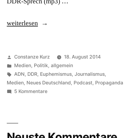
DDR-Sprech (mp3) …
„Staatsbürgerkunde“
weiterlesen
Veröffentlicht
Constanze Kurz
18. August 2014
von
Veröffentlicht
Medien
,
Politik, allgemein
in
Schlagwörter:
ADN
,
DDR
,
Euphemismus
,
Journalismus
,
Medien
,
Neues Deutschland
,
Podcast
,
Propaganda
zu
5 Kommentare
Staatsbürgerkunde
Neuste Kommentare