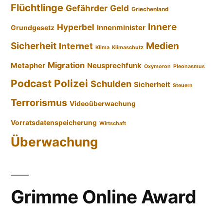
Flüchtlinge
Gefährder
Geld
Griechenland
Innere
Hyperbel
Innenminister
Grundgesetz
Sicherheit
Medien
Internet
Klima
Klimaschutz
Migration
Metapher
Neusprechfunk
Oxymoron
Pleonasmus
Podcast
Polizei
Schulden
Sicherheit
Steuern
Terrorismus
Videoüberwachung
Vorratsdatenspeicherung
Wirtschaft
Überwachung
Grimme Online Award