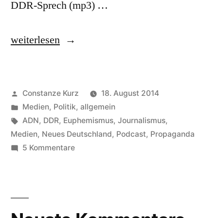
DDR-Sprech (mp3) …
„Staatsbürgerkunde“
weiterlesen
Veröffentlicht
Constanze Kurz
18. August 2014
von
Veröffentlicht
Medien
,
Politik, allgemein
in
Schlagwörter:
ADN
,
DDR
,
Euphemismus
,
Journalismus
,
Medien
,
Neues Deutschland
,
Podcast
,
Propaganda
zu
5 Kommentare
Staatsbürgerkunde