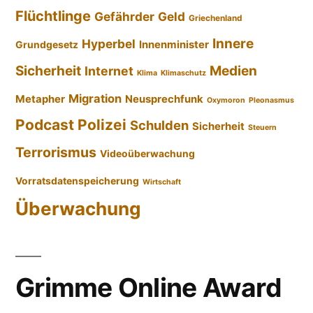
Flüchtlinge
Gefährder
Geld
Griechenland
Innere
Hyperbel
Innenminister
Grundgesetz
Sicherheit
Medien
Internet
Klima
Klimaschutz
Migration
Metapher
Neusprechfunk
Oxymoron
Pleonasmus
Podcast
Polizei
Schulden
Sicherheit
Steuern
Terrorismus
Videoüberwachung
Vorratsdatenspeicherung
Wirtschaft
Überwachung
Grimme Online Award