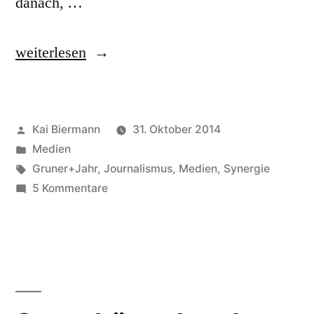
danach, …
„Netzwerkredaktion“
weiterlesen
Veröffentlicht
Kai Biermann
31. Oktober 2014
von
Veröffentlicht
Medien
in
Schlagwörter:
Gruner+Jahr
,
Journalismus
,
Medien
,
Synergie
zu
5 Kommentare
Netzwerkredaktion