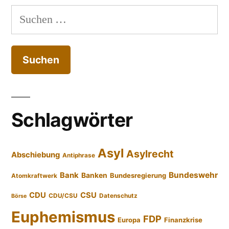
Suchen
nach:
Schlagwörter
Asyl
Asylrecht
Abschiebung
Antiphrase
Bundeswehr
Bank
Banken
Bundesregierung
Atomkraftwerk
CDU
CSU
CDU/CSU
Datenschutz
Börse
Euphemismus
FDP
Europa
Finanzkrise