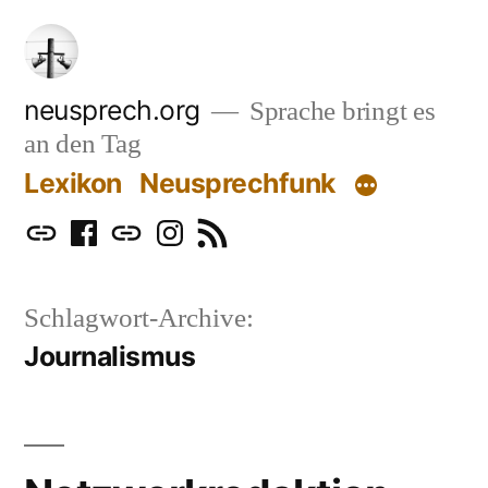
Zum
Inhalt
springen
neusprech.org
Sprache bringt es
an den Tag
Lexikon
Neusprechfunk
Mastodon
Facebook
Bluesky
Instagram
RSS
Schlagwort-Archive:
Journalismus