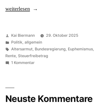
„Aktivrente“
weiterlesen
Veröffentlicht
Kai Biermann
29. Oktober 2025
von
Veröffentlicht
Politik, allgemein
in
Schlagwörter:
Altersarmut
,
Bundesregierung
,
Euphemismus
,
Rente
,
Steuerfreibetrag
zu
1 Kommentar
Aktivrente
Neuste Kommentare