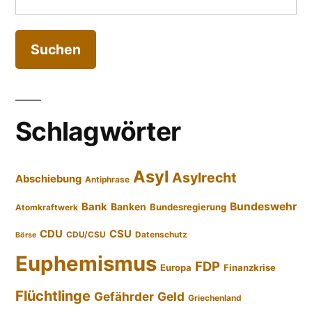
nach:
Schlagwörter
Asyl
Asylrecht
Abschiebung
Antiphrase
Bundeswehr
Bank
Banken
Bundesregierung
Atomkraftwerk
CDU
CSU
CDU/CSU
Datenschutz
Börse
Euphemismus
FDP
Europa
Finanzkrise
Flüchtlinge
Gefährder
Geld
Griechenland