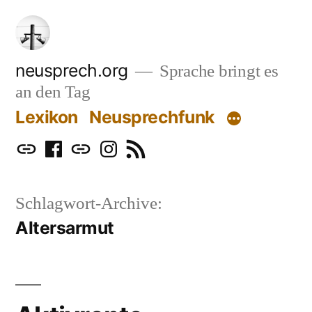
Zum
Inhalt
springen
neusprech.org
Sprache bringt es
an den Tag
Lexikon
Neusprechfunk
Mastodon
Facebook
Bluesky
Instagram
RSS
Schlagwort-Archive:
Altersarmut