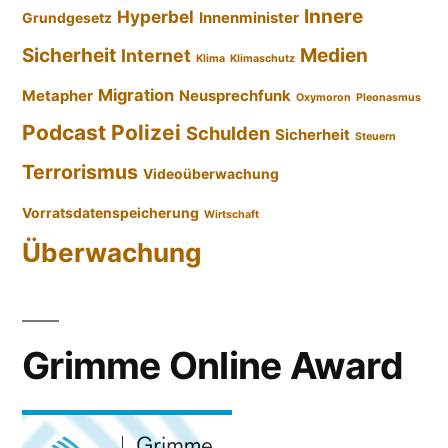
Innere
Hyperbel
Innenminister
Grundgesetz
Sicherheit
Medien
Internet
Klima
Klimaschutz
Migration
Metapher
Neusprechfunk
Oxymoron
Pleonasmus
Podcast
Polizei
Schulden
Sicherheit
Steuern
Terrorismus
Videoüberwachung
Vorratsdatenspeicherung
Wirtschaft
Überwachung
Grimme Online Award