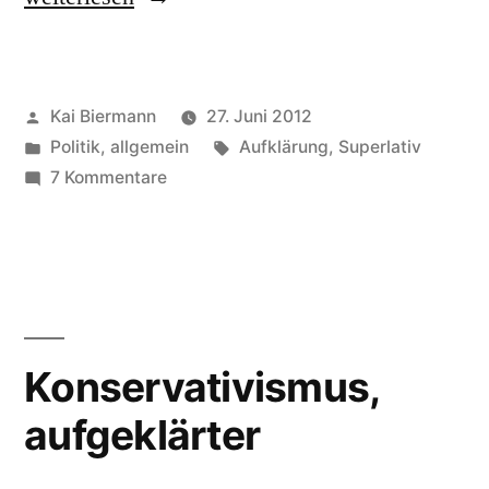
Veröffentlicht
Kai Biermann
27. Juni 2012
von
Veröffentlicht
Schlagwörter:
Politik, allgemein
Aufklärung
,
Superlativ
in
zu
7 Kommentare
schonungslos
Konservativismus,
aufgeklärter