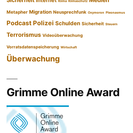
Sicherheit
Medien
Internet
Klima
Klimaschutz
Migration
Metapher
Neusprechfunk
Oxymoron
Pleonasmus
Podcast
Polizei
Schulden
Sicherheit
Steuern
Terrorismus
Videoüberwachung
Vorratsdatenspeicherung
Wirtschaft
Überwachung
Grimme Online Award