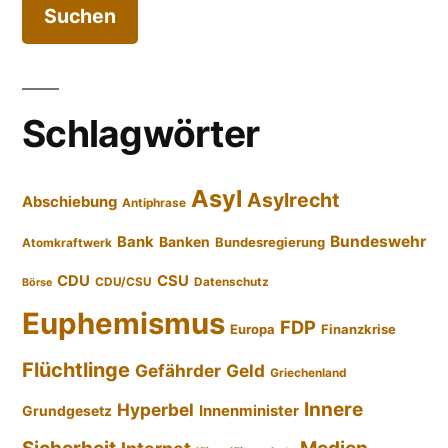
Schlagwörter
Asyl
Asylrecht
Abschiebung
Antiphrase
Bundeswehr
Bank
Banken
Bundesregierung
Atomkraftwerk
CDU
CSU
CDU/CSU
Datenschutz
Börse
Euphemismus
FDP
Europa
Finanzkrise
Flüchtlinge
Gefährder
Geld
Griechenland
Innere
Hyperbel
Innenminister
Grundgesetz