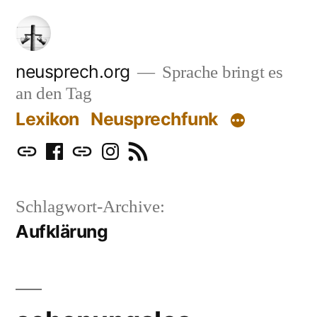
Zum
Inhalt
springen
neusprech.org
Sprache bringt es
an den Tag
Lexikon
Neusprechfunk
Mastodon
Facebook
Bluesky
Instagram
RSS
Schlagwort-Archive:
Aufklärung