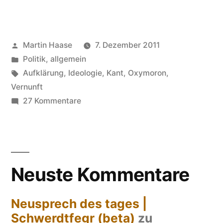
aufgeklärter“
Veröffentlicht
Martin Haase
7. Dezember 2011
von
Veröffentlicht
Politik, allgemein
in
Schlagwörter:
Aufklärung
,
Ideologie
,
Kant
,
Oxymoron
,
Vernunft
zu
27 Kommentare
Konservativismus,
aufgeklärter
Neuste Kommentare
Neusprech des tages |
Schwerdtfegr (beta)
zu