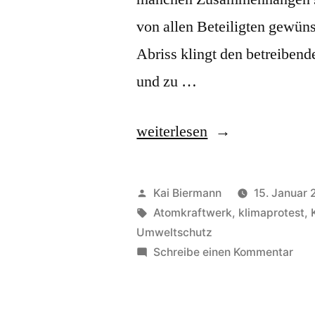
von allen Beteiligten gewün
Abriss klingt den betreiben
und zu …
„Rückbau“
weiterlesen
Veröffentlicht
Kai Biermann
15. Januar
von
Schlagwörter:
Atomkraftwerk
,
klimaprotest
,
Umweltschutz
zu
Schreibe einen Kommentar
Rüc