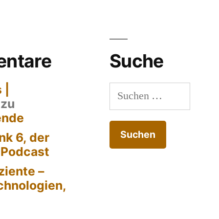
ntare
Suche
 |
Suchen
zu
nach:
ende
k 6, der
-Podcast
ziente –
chnologien,