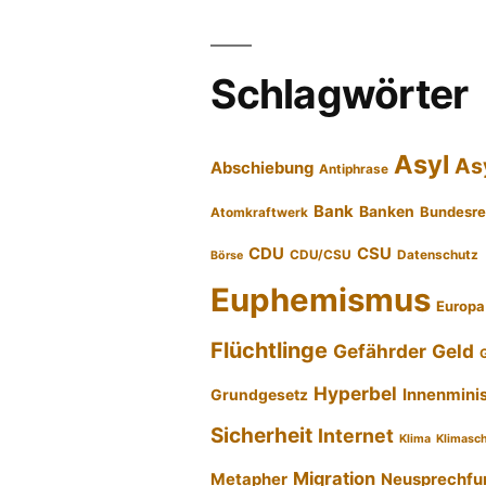
Schlagwörter
Asyl
As
Abschiebung
Antiphrase
Bank
Banken
Bundesre
Atomkraftwerk
CDU
CSU
CDU/CSU
Datenschutz
Börse
Euphemismus
Europa
Flüchtlinge
Gefährder
Geld
Hyperbel
Innenmini
Grundgesetz
Sicherheit
Internet
Klima
Klimasc
Migration
Metapher
Neusprechfu