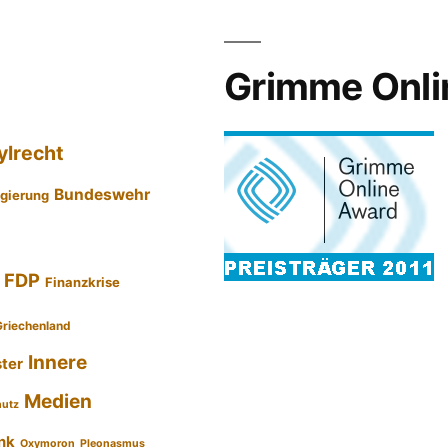
Grimme Onli
ylrecht
Bundeswehr
gierung
FDP
Finanzkrise
Griechenland
Innere
ster
Medien
hutz
nk
Oxymoron
Pleonasmus