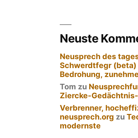
Neuste Komme
Neusprech des tages
Schwerdtfegr (beta)
Bedrohung, zunehm
Tom
zu
Neusprechfun
Ziercke-Gedächtnis
Verbrenner, hocheffi
neusprech.org
zu
Te
modernste