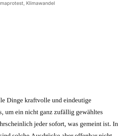
in
imaprotest
,
Klimawandel
diktatur
le Dinge kraftvolle und eindeutige
, um ein nicht ganz zufällig gewähltes
rscheinlich jeder sofort, was gemeint ist. In
d solche Ausdrücke aber offenbar nicht