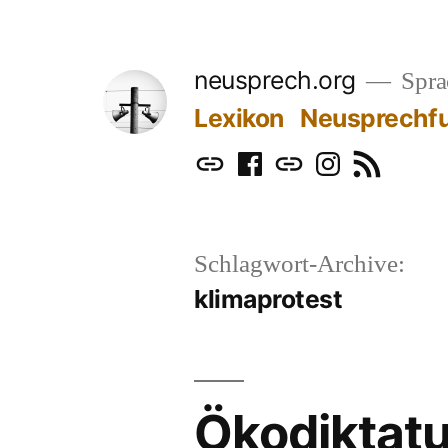
Zum
Inhalt
neusprech.org
Sprac
springen
Lexikon
Neusprechf
Mastodon
Facebook
Bluesky
Instagram
RSS
Schlagwort-Archive:
klimaprotest
Ökodiktatu