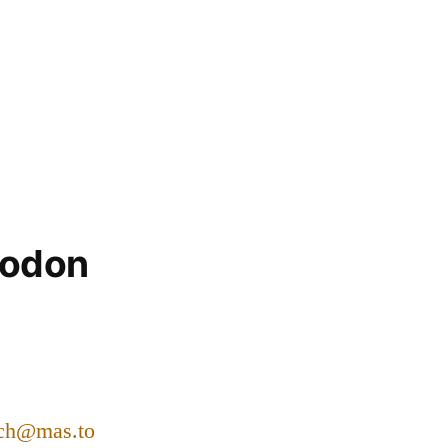
todon
ch@mas.to