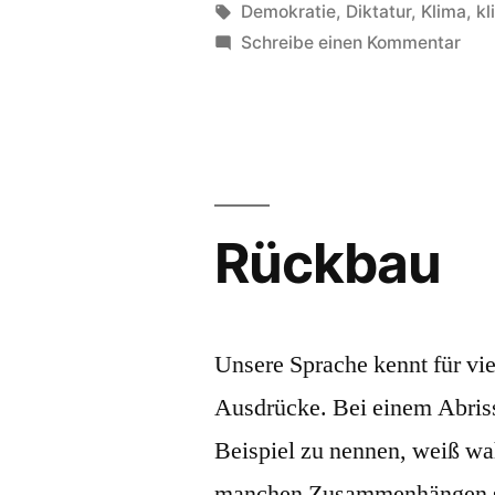
von
Schlagwörter:
Demokratie
,
Diktatur
,
Klima
,
kl
zu
Schreibe einen Kommentar
Öko
Rückbau
Unsere Sprache kennt für vie
Ausdrücke. Bei einem Abriss
Beispiel zu nennen, weiß wah
manchen Zusammenhängen sin