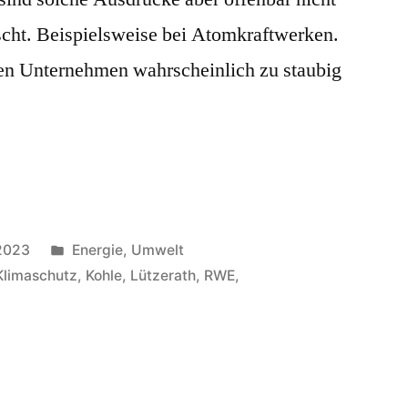
scht. Beispielsweise bei Atomkraftwerken.
den Unternehmen wahrscheinlich zu staubig
Veröffentlicht
 2023
Energie
,
Umwelt
in
Klimaschutz
,
Kohle
,
Lützerath
,
RWE
,
kbau