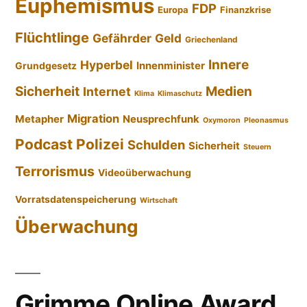
Euphemismus
FDP
Europa
Finanzkrise
Flüchtlinge
Gefährder
Geld
Griechenland
Innere
Hyperbel
Innenminister
Grundgesetz
Sicherheit
Medien
Internet
Klima
Klimaschutz
Migration
Metapher
Neusprechfunk
Oxymoron
Pleonasmus
Podcast
Polizei
Schulden
Sicherheit
Steuern
Terrorismus
Videoüberwachung
Vorratsdatenspeicherung
Wirtschaft
Überwachung
Grimme Online Award