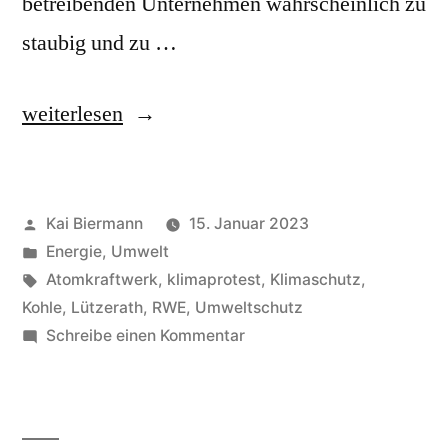
betreibenden Unternehmen wahrscheinlich zu
staubig und zu …
„Rückbau“
weiterlesen
Veröffentlicht
Kai Biermann
15. Januar 2023
von
Veröffentlicht
Energie
,
Umwelt
in
Schlagwörter:
Atomkraftwerk
,
klimaprotest
,
Klimaschutz
,
Kohle
,
Lützerath
,
RWE
,
Umweltschutz
zu
Schreibe einen Kommentar
Rückbau