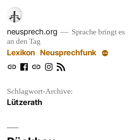
Zum
Inhalt
springen
neusprech.org
Sprache bringt es
an den Tag
Lexikon
Neusprechfunk
Mastodon
Facebook
Bluesky
Instagram
RSS
Schlagwort-Archive:
Lützerath