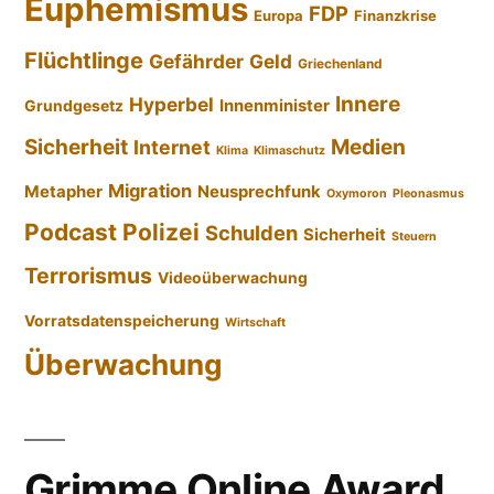
Euphemismus
FDP
Europa
Finanzkrise
Flüchtlinge
Gefährder
Geld
Griechenland
Innere
Hyperbel
Innenminister
Grundgesetz
Sicherheit
Medien
Internet
Klima
Klimaschutz
Migration
Metapher
Neusprechfunk
Oxymoron
Pleonasmus
Podcast
Polizei
Schulden
Sicherheit
Steuern
Terrorismus
Videoüberwachung
Vorratsdatenspeicherung
Wirtschaft
Überwachung
Grimme Online Award