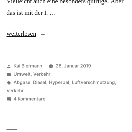
Vielleicht auch eine besonders quirlige. Aber
das ist mit der I. …
„Intensivstadt“
weiterlesen
Veröffentlicht
Kai Biermann
28. Januar 2019
von
Veröffentlicht
Umwelt
,
Verkehr
in
Schlagwörter:
Abgase
,
Diesel
,
Hyperbel
,
Luftverschmutzung
,
Verkehr
zu
4 Kommentare
Intensivstadt