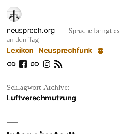
Zum
Inhalt
springen
neusprech.org
Sprache bringt es
an den Tag
Lexikon
Neusprechfunk
Mastodon
Facebook
Bluesky
Instagram
RSS
Schlagwort-Archive:
Luftverschmutzung