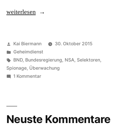
„Vertrauensperson,
weiterlesen
unabhängige“
Veröffentlicht
Kai Biermann
30. Oktober 2015
von
Veröffentlicht
Geheimdienst
in
Schlagwörter:
BND
,
Bundesregierung
,
NSA
,
Selektoren
,
Spionage
,
Überwachung
zu
1 Kommentar
Vertrauensperson,
unabhängige
Neuste Kommentare