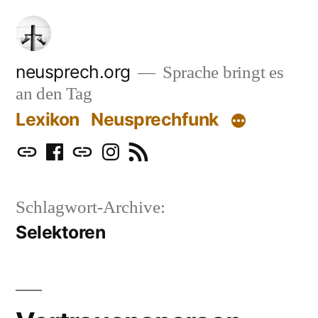
Zum
Inhalt
springen
neusprech.org
Sprache bringt es
an den Tag
Lexikon
Neusprechfunk
Mastodon
Facebook
Bluesky
Instagram
RSS
Schlagwort-Archive:
Selektoren