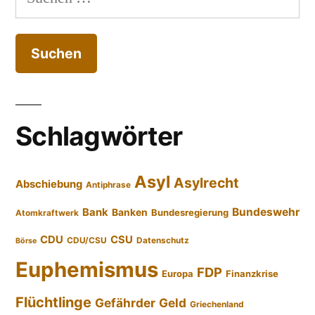
nach:
Schlagwörter
Asyl
Asylrecht
Abschiebung
Antiphrase
Bundeswehr
Bank
Banken
Bundesregierung
Atomkraftwerk
CDU
CSU
CDU/CSU
Datenschutz
Börse
Euphemismus
FDP
Europa
Finanzkrise
Flüchtlinge
Gefährder
Geld
Griechenland