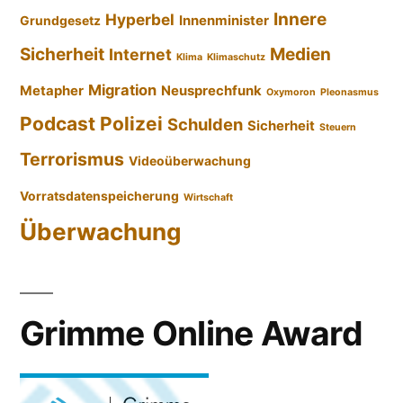
Innere
Hyperbel
Innenminister
Grundgesetz
Sicherheit
Medien
Internet
Klima
Klimaschutz
Migration
Metapher
Neusprechfunk
Oxymoron
Pleonasmus
Podcast
Polizei
Schulden
Sicherheit
Steuern
Terrorismus
Videoüberwachung
Vorratsdatenspeicherung
Wirtschaft
Überwachung
Grimme Online Award