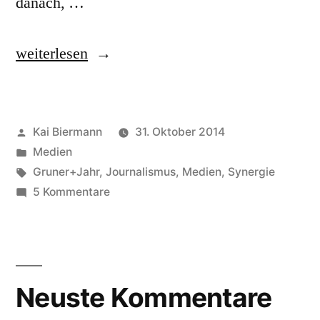
danach, …
„Netzwerkredaktion“
weiterlesen
Veröffentlicht
Kai Biermann
31. Oktober 2014
von
Veröffentlicht
Medien
in
Schlagwörter:
Gruner+Jahr
,
Journalismus
,
Medien
,
Synergie
zu
5 Kommentare
Netzwerkredaktion
Neuste Kommentare