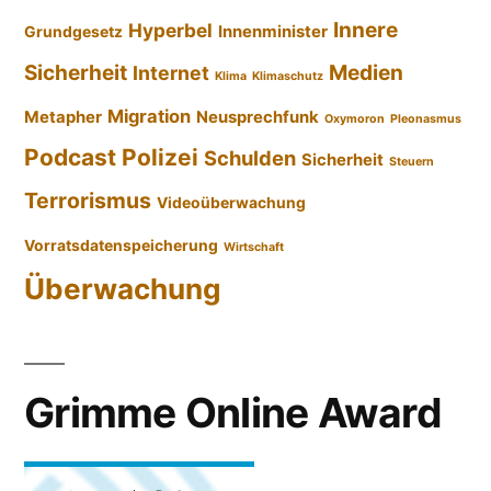
Innere
Hyperbel
Innenminister
Grundgesetz
Sicherheit
Medien
Internet
Klima
Klimaschutz
Migration
Metapher
Neusprechfunk
Oxymoron
Pleonasmus
Podcast
Polizei
Schulden
Sicherheit
Steuern
Terrorismus
Videoüberwachung
Vorratsdatenspeicherung
Wirtschaft
Überwachung
Grimme Online Award