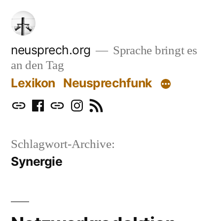
Zum
Inhalt
springen
neusprech.org
Sprache bringt es
an den Tag
Lexikon
Neusprechfunk
Mastodon
Facebook
Bluesky
Instagram
RSS
Schlagwort-Archive:
Synergie