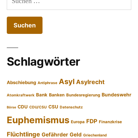
nach:
Schlagwörter
Asyl
Asylrecht
Abschiebung
Antiphrase
Bundeswehr
Bank
Banken
Bundesregierung
Atomkraftwerk
CDU
CSU
CDU/CSU
Datenschutz
Börse
Euphemismus
FDP
Europa
Finanzkrise
Flüchtlinge
Gefährder
Geld
Griechenland