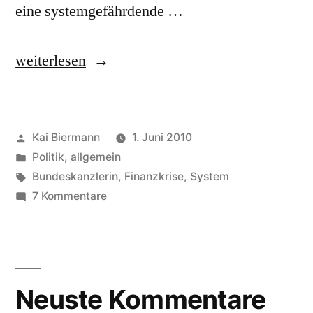
eine systemgefährdende …
„systemrelevant,
weiterlesen
systemgefährdend“
Veröffentlicht
Kai Biermann
1. Juni 2010
von
Veröffentlicht
Politik, allgemein
in
Schlagwörter:
Bundeskanzlerin
,
Finanzkrise
,
System
zu
7 Kommentare
systemrelevant,
systemgefährdend
Neuste Kommentare