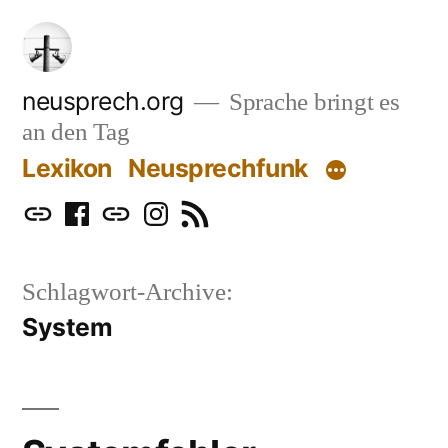
Zum
Inhalt
springen
neusprech.org
Sprache bringt es
an den Tag
Lexikon
Neusprechfunk
Mastodon
Facebook
Bluesky
Instagram
RSS
Schlagwort-Archive:
System