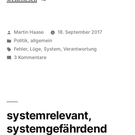
Veröffentlicht
Martin Haase
18. September 2017
von
Veröffentlicht
Politik, allgemein
in
Schlagwörter:
Fehler
,
Lüge
,
System
,
Verantwortung
zu
3 Kommentare
Systemfehler
systemrelevant,
systemgefährdend