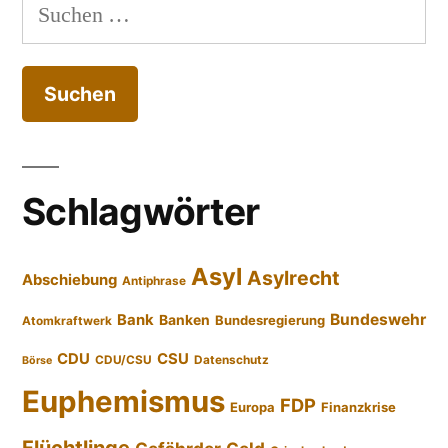
Suchen
nach:
Schlagwörter
Asyl
Asylrecht
Abschiebung
Antiphrase
Bundeswehr
Bank
Banken
Bundesregierung
Atomkraftwerk
CDU
CSU
CDU/CSU
Datenschutz
Börse
Euphemismus
FDP
Europa
Finanzkrise