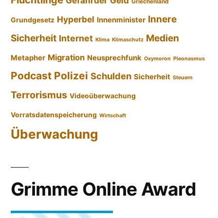
Flüchtlinge
Gefährder
Geld
Griechenland
Innere
Hyperbel
Innenminister
Grundgesetz
Sicherheit
Medien
Internet
Klima
Klimaschutz
Migration
Metapher
Neusprechfunk
Oxymoron
Pleonasmus
Podcast
Polizei
Schulden
Sicherheit
Steuern
Terrorismus
Videoüberwachung
Vorratsdatenspeicherung
Wirtschaft
Überwachung
Grimme Online Award