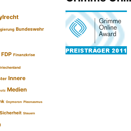
ylrecht
Bundeswehr
gierung
FDP
Finanzkrise
Griechenland
Innere
ster
Medien
hutz
nk
Oxymoron
Pleonasmus
Sicherheit
Steuern
g