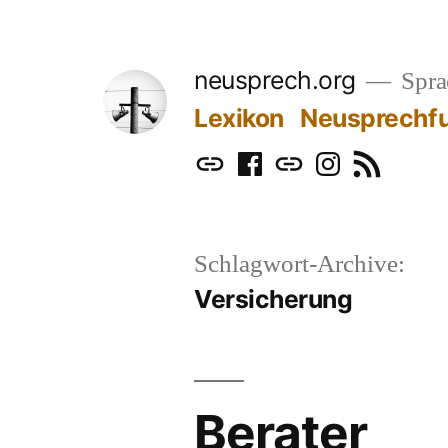
Zum
Inhalt
neusprech.org
Sprac
springen
Lexikon
Neusprechf
Mastodon
Facebook
Bluesky
Instagram
RSS
Schlagwort-Archive:
Versicherung
Berater