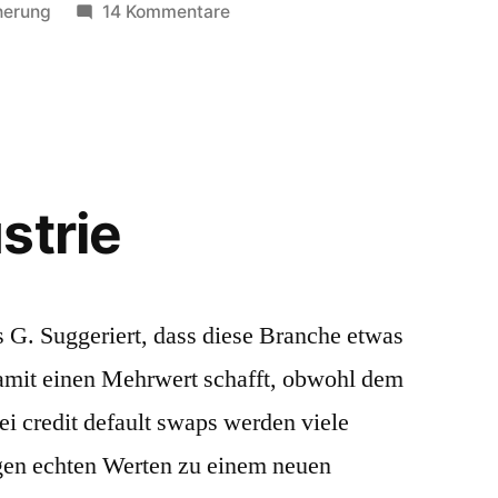
in
zu
herung
14 Kommentare
Berater
strie
s G. Suggeriert, dass diese Branche etwas
amit einen Mehrwert schafft, obwohl dem
bei credit default swaps werden viele
gen echten Werten zu einem neuen