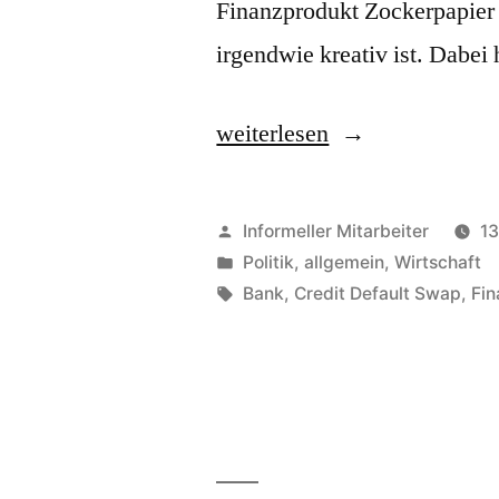
Finanzprodukt Zockerpapier
irgendwie kreativ ist. Dabei
„Finanzindustrie“
weiterlesen
Veröffentlicht
Informeller Mitarbeiter
13
von
Veröffentlicht
Politik, allgemein
,
Wirtschaft
in
Schlagwörter:
Bank
,
Credit Default Swap
,
Fi