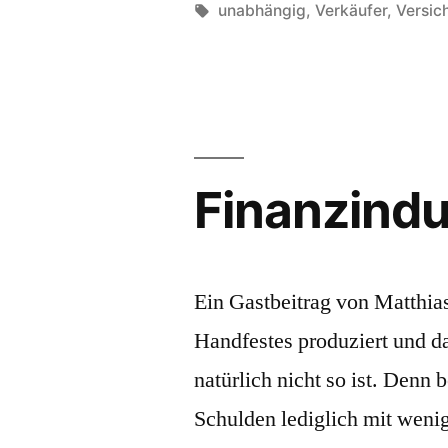
von
Schlagwörter:
unabhängig
,
Verkäufer
,
Versic
Finanzindu
Ein Gastbeitrag von Matthia
Handfestes produziert und d
natürlich nicht so ist. Denn 
Schulden lediglich mit weni