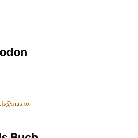
todon
ch@mas.to
ls Buch