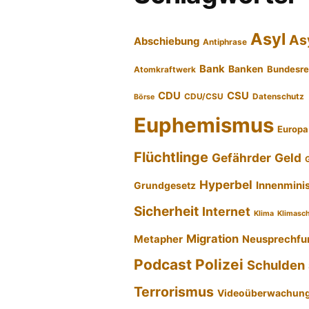
Asyl
As
Abschiebung
Antiphrase
Bank
Banken
Bundesre
Atomkraftwerk
CDU
CSU
CDU/CSU
Datenschutz
Börse
Euphemismus
Europa
Flüchtlinge
Gefährder
Geld
Hyperbel
Innenmini
Grundgesetz
Sicherheit
Internet
Klima
Klimasc
Migration
Metapher
Neusprechfu
Podcast
Polizei
Schulden
Terrorismus
Videoüberwachun