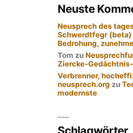
Neuste Komme
Neusprech des tages
Schwerdtfegr (beta)
Bedrohung, zunehm
Tom
zu
Neusprechfun
Ziercke-Gedächtnis
Verbrenner, hocheffi
neusprech.org
zu
Te
modernste
Schlagwörter