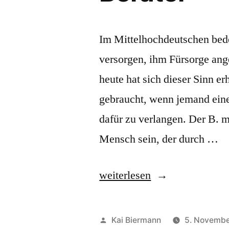
Im Mittelhochdeutschen bede
versorgen, ihm Fürsorge ange
heute hat sich dieser Sinn e
gebraucht, wenn jemand einen
dafür zu verlangen. Der B. 
Mensch sein, der durch …
„Berater“
weiterlesen
Veröffentlicht
Kai Biermann
5. Novembe