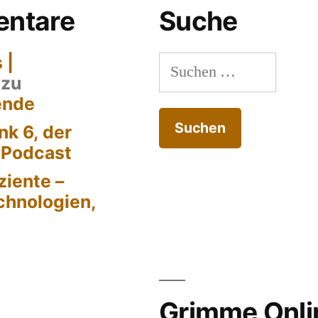
ntare
Suche
 |
Suchen
zu
nach:
ende
k 6, der
-Podcast
ziente –
chnologien,
Grimme Onli