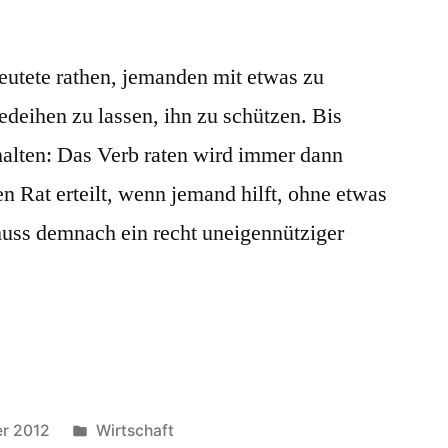
utete rathen, jemanden mit etwas zu
deihen zu lassen, ihn zu schützen. Bis
rhalten: Das Verb raten wird immer dann
 Rat erteilt, wenn jemand hilft, ohne etwas
muss demnach ein recht uneigennütziger
Veröffentlicht
r 2012
Wirtschaft