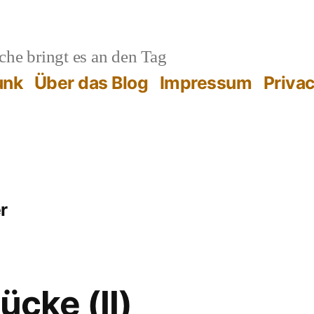
he bringt es an den Tag
unk
Über das Blog
Impressum
Priva
r
ücke (II)