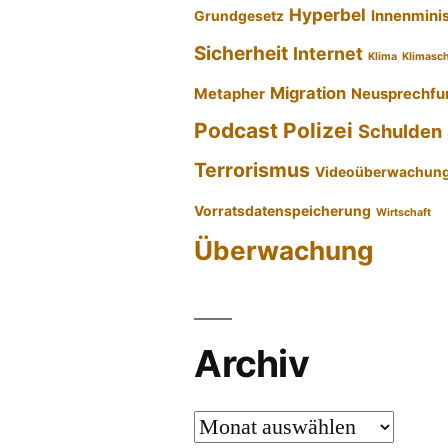
Hyperbel
Innenmini
Grundgesetz
Sicherheit
Internet
Klima
Klimasc
Migration
Metapher
Neusprechfu
Podcast
Polizei
Schulden
Terrorismus
Videoüberwachun
Vorratsdatenspeicherung
Wirtschaft
Überwachung
Archiv
Archiv