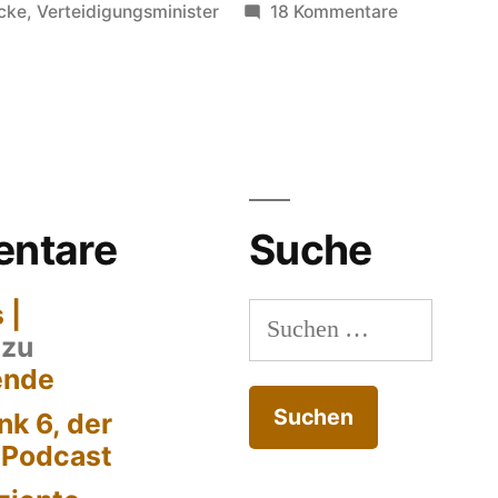
in
zu
cke
,
Verteidigungsminister
18 Kommentare
Fähigkeitsl
(II)
ntare
Suche
 |
Suchen
zu
nach:
ende
k 6, der
-Podcast