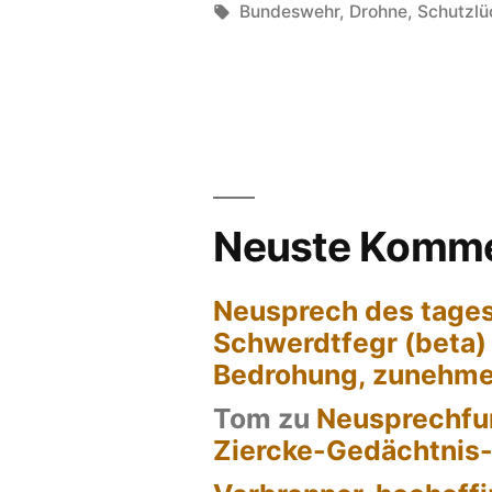
von
Schlagwörter:
Bundeswehr
,
Drohne
,
Schutzlü
Neuste Komme
Neusprech des tages
Schwerdtfegr (beta)
Bedrohung, zunehm
Tom
zu
Neusprechfun
Ziercke-Gedächtnis