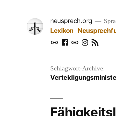
Zum
Inhalt
neusprech.org
Sprac
springen
Lexikon
Neusprechf
Mastodon
Facebook
Bluesky
Instagram
RSS
Schlagwort-Archive:
Verteidigungsministe
Fähigkeitsl