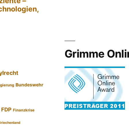
ziente –
chnologien,
Grimme Onli
ylrecht
Bundeswehr
gierung
FDP
Finanzkrise
Griechenland