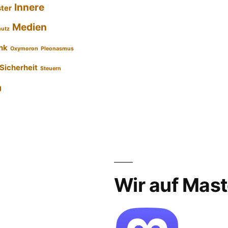
Innere
ster
Medien
hutz
nk
Oxymoron
Pleonasmus
Sicherheit
Steuern
g
Wir auf Mas