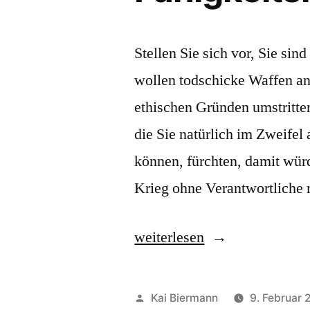
Stellen Sie sich vor, Sie sin
wollen todschicke Waffen ans
ethischen Gründen umstritte
die Sie natürlich im Zweifel
können, fürchten, damit wür
Krieg ohne Verantwortliche
„Fähigkeitslücke
weiterlesen
(II)“
Veröffentlicht
Kai Biermann
9. Februar 