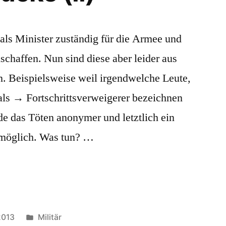
d als Minister zuständig für die Armee und
chaffen. Nun sind diese aber leider aus
n. Beispielsweise weil irgendwelche Leute,
 als → Fortschrittsverweigerer bezeichnen
de das Töten anonymer und letztlich ein
 möglich. Was tun? …
Veröffentlicht
2013
Militär