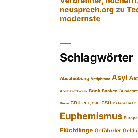
Verbrenner, hocheffi
neusprech.org
zu
Te
modernste
Schlagwörter
Asyl
As
Abschiebung
Antiphrase
Bank
Banken
Bundesre
Atomkraftwerk
CDU
CSU
CDU/CSU
Datenschutz
Börse
Euphemismus
Europa
Flüchtlinge
Gefährder
Geld