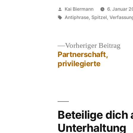
Veröffentlicht
Kai Biermann
6. Januar 2
von
Schlagwörter:
Antiphrase
,
Spitzel
,
Verfassun
Vor
Vorheriger Beitrag
Beit
Partnerschaft,
Beitragsnavigation
privilegierte
Beteilige dich
Unterhaltung