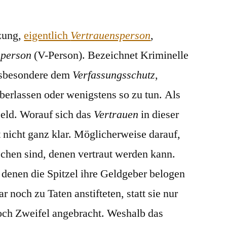
V-
Mann
zung,
eigentlich
Vertrauensperson
,
sperson
(V-Person). Bezeichnet Kriminelle
insbesondere dem
Verfassungsschutz
,
berlassen oder wenigstens so zu tun. Als
Geld. Worauf sich das
Vertrauen
in dieser
t nicht ganz klar. Möglicherweise darauf,
hen sind, denen vertraut werden kann.
n denen die Spitzel ihre Geldgeber belogen
r noch zu Taten anstifteten, statt sie nur
och Zweifel angebracht. Weshalb das