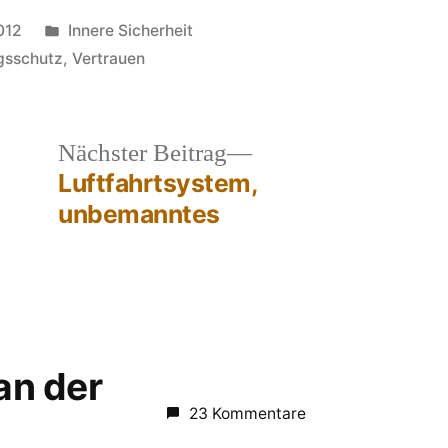
Veröffentlicht
012
Innere Sicherheit
in
gsschutz
,
Vertrauen
heriger
Nächster
Nächster Beitrag
rag:
Beitrag:
Luftfahrtsystem,
unbemanntes
 an der
23 Kommentare