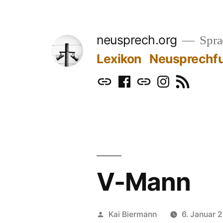
Zum
Inhalt
neusprech.org
Sprac
springen
Lexikon
Neusprechf
Mastodon
Facebook
Bluesky
Instagram
RSS
V-Mann
Veröffentlicht
Kai Biermann
6. Januar 