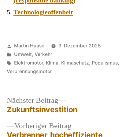
(responsible banking)
Technologieoffenheit
Veröffentlicht
Martin Haase
9. Dezember 2025
von
Veröffentlicht
Umwelt
,
Verkehr
in
Schlagwörter:
Elektromotor
,
Klima
,
Klimaschutz
,
Populismus
,
Verbrennungsmotor
Nächster
Nächster Beitrag
Beitrag:
Zukunftsinvestition
Beitragsnavigation
Vorheriger
Vorheriger Beitrag
Beitrag:
Verbrenner, hocheffiziente