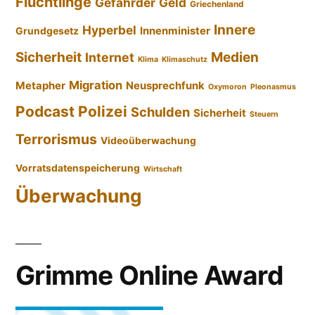
Flüchtlinge
Gefährder
Geld
Griechenland
Innere
Hyperbel
Innenminister
Grundgesetz
Sicherheit
Medien
Internet
Klima
Klimaschutz
Migration
Metapher
Neusprechfunk
Oxymoron
Pleonasmus
Podcast
Polizei
Schulden
Sicherheit
Steuern
Terrorismus
Videoüberwachung
Vorratsdatenspeicherung
Wirtschaft
Überwachung
Grimme Online Award