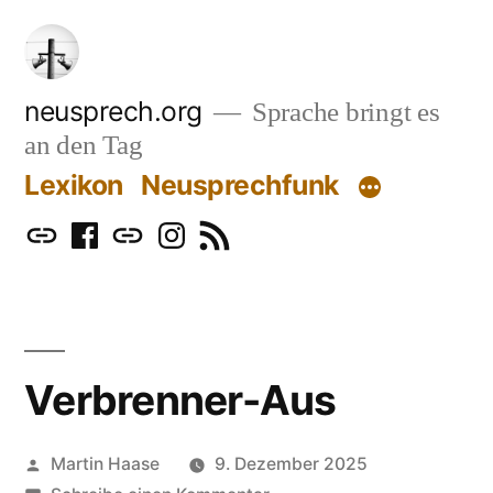
Zum
Inhalt
springen
neusprech.org
Sprache bringt es
an den Tag
Lexikon
Neusprechfunk
Mastodon
Facebook
Bluesky
Instagram
RSS
Verbrenner-Aus
Veröffentlicht
Martin Haase
9. Dezember 2025