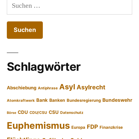
Suchen
nach:
Schlagwörter
Asyl
Asylrecht
Abschiebung
Antiphrase
Bundeswehr
Bank
Banken
Bundesregierung
Atomkraftwerk
CDU
CSU
CDU/CSU
Datenschutz
Börse
Euphemismus
FDP
Europa
Finanzkrise