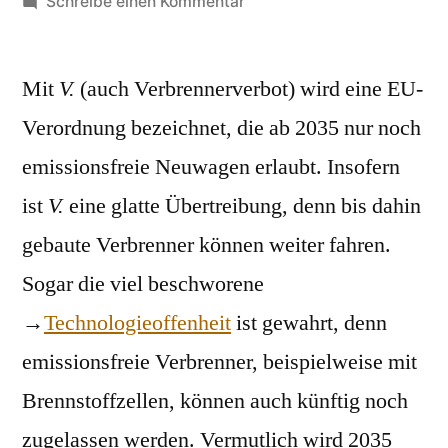
von
zu
Schreibe einen Kommentar
Verbrenner-
Aus
Mit
V.
(auch Verbrennerverbot) wird eine EU-
Verordnung bezeichnet, die ab 2035 nur noch
emissionsfreie Neuwagen erlaubt. Insofern
ist
V.
eine glatte Übertreibung, denn bis dahin
gebaute Verbrenner können weiter fahren.
Sogar die viel beschworene
→
Technologieoffenheit
ist gewahrt, denn
emissionsfreie Verbrenner, beispielweise mit
Brennstoffzellen, können auch künftig noch
zugelassen werden. Vermutlich wird 2035