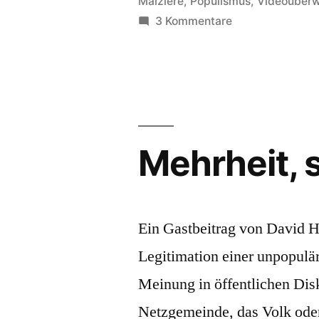
Maiziere
,
Populismus
,
Videoüber
zu
3 Kommentare
Technikoffensiv
Mehrheit,
Ein Gastbeitrag von David H
Legitimation einer unpopulär
Meinung in öffentlichen Dis
Netzgemeinde, das Volk oder