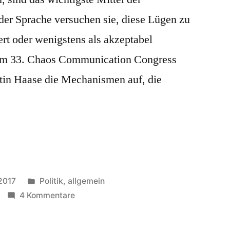
der Sprache versuchen sie, diese Lügen zu
iert oder wenigstens als akzeptabel
dem 33. Chaos Communication Congress
tin Haase die Mechanismen auf, die
Veröffentlicht
 2017
Politik, allgemein
in
zu
4 Kommentare
Die
Sprache