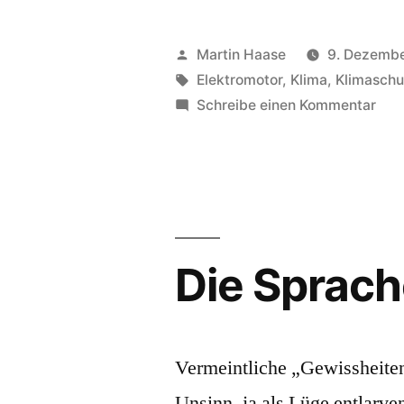
Aus“
Veröffentlicht
Martin Haase
9. Dezemb
von
Schlagwörter:
Elektromotor
,
Klima
,
Klimaschu
zu
Schreibe einen Kommentar
Ver
Aus
Die Sprach
Vermeintliche „Gewissheiten“
Unsinn, ja als Lüge entlarven