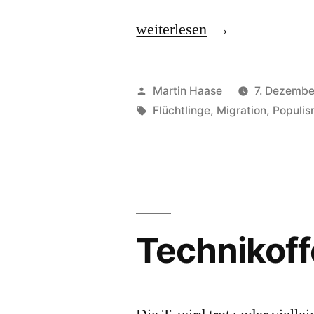
„Obergrenze“
weiterlesen
Veröffentlicht
Martin Haase
7. Dezembe
von
Schlagwörter:
Flüchtlinge
,
Migration
,
Populi
Technikoff