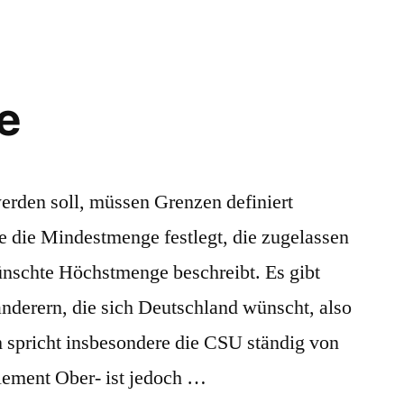
der
Populisten
e
rden soll, müssen Grenzen definiert
e die Mindestmenge festlegt, die zugelassen
wünschte Höchstmenge beschreibt. Es gibt
derern, die sich Deutschland wünscht, also
 spricht insbesondere die CSU ständig von
lement Ober- ist jedoch …