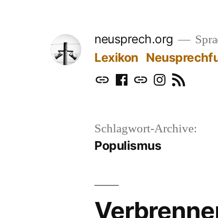
Zum
Inhalt
neusprech.org
Sprac
springen
Lexikon
Neusprechf
Mastodon
Facebook
Bluesky
Instagram
RSS
Schlagwort-Archive:
Populismus
Verbrenne