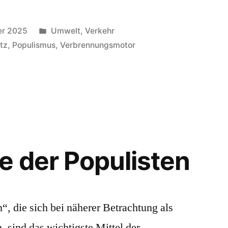
Veröffentlicht
er 2025
Umwelt
,
Verkehr
in
tz
,
Populismus
,
Verbrennungsmotor
brenner-
e der Populisten
, die sich bei näherer Betrachtung als
, sind das wichtigste Mittel der