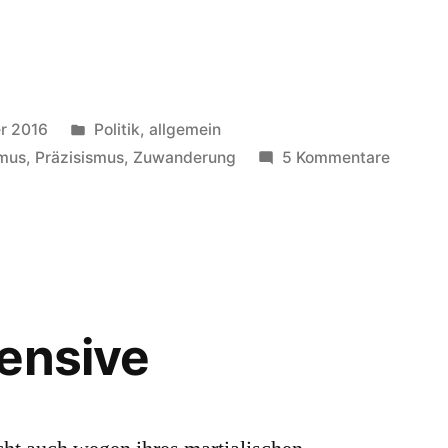
Veröffentlicht
r 2016
Politik, allgemein
in
zu
smus
,
Präzisismus
,
Zuwanderung
5 Kommentare
Obergr
ensive