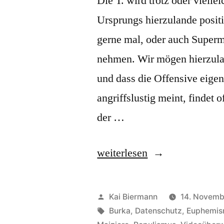
Die T. wird trotz oder vielle
Ursprungs hierzulande positi
gerne mal, oder auch Super
nehmen. Wir mögen hierzul
und dass die Offensive eigen
angriffslustig meint, findet
der …
„Technikoffensive“
weiterlesen
Veröffentlicht
Kai Biermann
14. Novemb
von
Schlagwörter:
Burka
,
Datenschutz
,
Euphemi