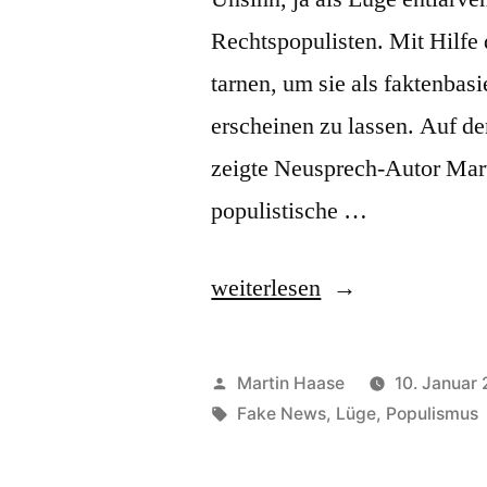
Rechtspopulisten. Mit Hilfe 
tarnen, um sie als faktenbas
erscheinen zu lassen. Auf 
zeigte Neusprech-Autor Mar
populistische …
„Die
weiterlesen
Sprache
der
Veröffentlicht
Martin Haase
10. Januar
Populisten“
von
Schlagwörter:
Fake News
,
Lüge
,
Populismus