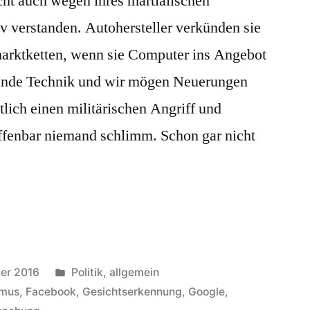
icht auch wegen ihres martialischen
v verstanden. Autohersteller verkünden sie
marktketten, wenn sie Computer ins Angebot
ande Technik und wir mögen Neuerungen
tlich einen militärischen Angriff und
 offenbar niemand schlimm. Schon gar nicht
Veröffentlicht
er 2016
Politik, allgemein
in
smus
,
Facebook
,
Gesichtserkennung
,
Google
,