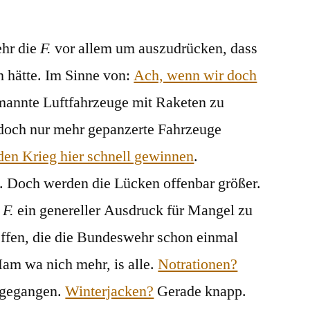
Fähigkeitslücke
(III)
ehr die
F.
vor allem um auszudrücken, dass
n hätte. Im Sinne von:
Ach, wenn wir doch
mannte Luftfahrzeuge mit Raketen zu
doch nur mehr gepanzerte Fahrzeuge
den Krieg hier schnell gewinnen
.
. Doch werden die Lücken offenbar größer.
e
F.
ein genereller Ausdruck für Mangel zu
effen, die die Bundeswehr schon einmal
Ham wa nich mehr, is alle.
Notrationen?
usgegangen.
Winterjacken?
Gerade knapp.