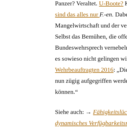
Panzer? Veraltet.
U-Boote?
K
sind das alles nur
F.-en.
Dabei
Mangelwirtschaft und der ver
Selbst das Bemühen, die offe
Bundeswehrsprech vernebelnd 
es sowieso nicht gelingen wi
Wehrbeauftragten 2016
: „Di
nun zügig aufgegriffen werd
können.“
Siehe auch: →
Fähigkeitslüc
dynamisches Verfügbarkeit