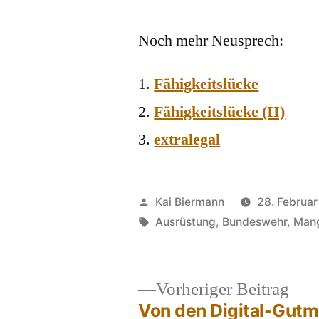
Noch mehr Neusprech:
Fähigkeitslücke
Fähigkeitslücke (II)
extralegal
Veröffentlicht
Kai Biermann
28. Februar
von
Schlagwörter:
Ausrüstung
,
Bundeswehr
,
Mang
Vor
Vorheriger Beitrag
Beit
Von den Digital-Gut