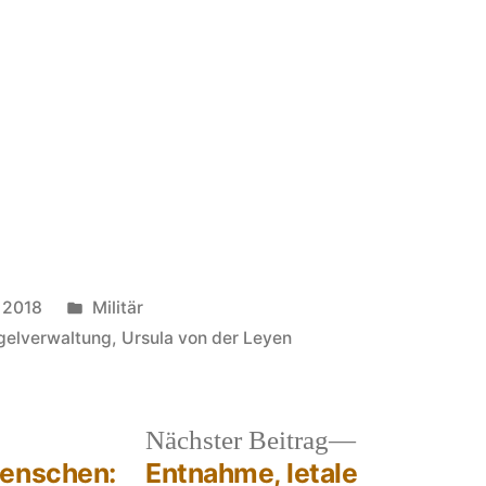
Veröffentlicht
 2018
Militär
in
elverwaltung
,
Ursula von der Leyen
heriger
Nächster
Nächster Beitrag
rag:
Beitrag:
menschen:
Entnahme, letale