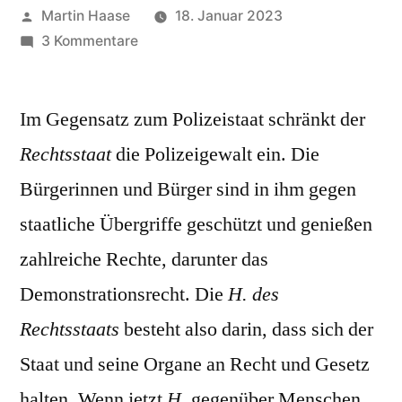
Veröffentlicht
Martin Haase
18. Januar 2023
von
zu
3 Kommentare
Härte
des
Im Gegensatz zum Polizeistaat schränkt der
Rechtsstaats,
volle
Rechtsstaat
die Polizeigewalt ein. Die
Bürgerinnen und Bürger sind in ihm gegen
staatliche Übergriffe geschützt und genießen
zahlreiche Rechte, darunter das
Demonstrationsrecht. Die
H. des
Rechtsstaats
besteht also darin, dass sich der
Staat und seine Organe an Recht und Gesetz
halten. Wenn jetzt
H.
gegenüber Menschen