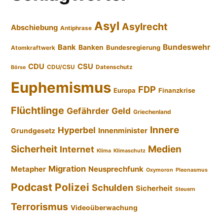
Asyl
Asylrecht
Abschiebung
Antiphrase
Bundeswehr
Bank
Banken
Bundesregierung
Atomkraftwerk
CDU
CSU
CDU/CSU
Datenschutz
Börse
Euphemismus
FDP
Europa
Finanzkrise
Flüchtlinge
Gefährder
Geld
Griechenland
Innere
Hyperbel
Innenminister
Grundgesetz
Sicherheit
Medien
Internet
Klima
Klimaschutz
Migration
Metapher
Neusprechfunk
Oxymoron
Pleonasmus
Podcast
Polizei
Schulden
Sicherheit
Steuern
Terrorismus
Videoüberwachung