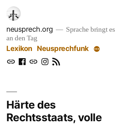
Zum
Inhalt
springen
neusprech.org
Sprache bringt es
an den Tag
Lexikon
Neusprechfunk
Mastodon
Facebook
Bluesky
Instagram
RSS
Härte des
Rechtsstaats, volle