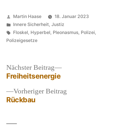
Veröffentlicht
Martin Haase
18. Januar 2023
von
Veröffentlicht
Innere Sicherheit
,
Justiz
in
Schlagwörter:
Floskel
,
Hyperbel
,
Pleonasmus
,
Polizei
,
Polizeigesetze
Nächster
Nächster Beitrag
Beitrag:
Freiheitsenergie
Beitragsnavigation
Vorheriger
Vorheriger Beitrag
Beitrag:
Rückbau