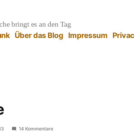
he bringt es an den Tag
unk
Über das Blog
Impressum
Priva
e
zu
13
14 Kommentare