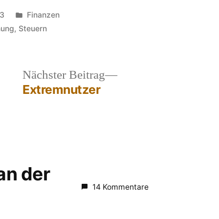
Veröffentlicht
13
Finanzen
in
hung
,
Steuern
heriger
Nächster
Nächster Beitrag
rag:
Beitrag:
Extremnutzer
 an der
14 Kommentare