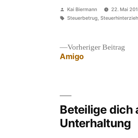
Veröffentlicht
Kai Biermann
22. Mai 20
von
Schlagwörter:
Steuerbetrug
,
Steuerhinterzie
Vor
Vorheriger Beitrag
Beit
Amigo
Beitragsnavigation
Beteilige dich
Unterhaltung