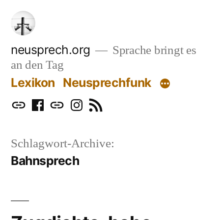
Zum
Inhalt
springen
neusprech.org
Sprache bringt es
an den Tag
Lexikon
Neusprechfunk
Mastodon
Facebook
Bluesky
Instagram
RSS
Schlagwort-Archive:
Bahnsprech