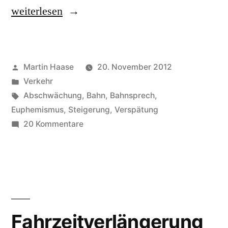
„Fahrzeiten,
weiterlesen
geänderte“
Veröffentlicht
Martin Haase
20. November 2012
von
Veröffentlicht
Verkehr
in
Schlagwörter:
Abschwächung
,
Bahn
,
Bahnsprech
,
Euphemismus
,
Steigerung
,
Verspätung
zu
20 Kommentare
Fahrzeiten,
geänderte
Fahrzeitverlängerung