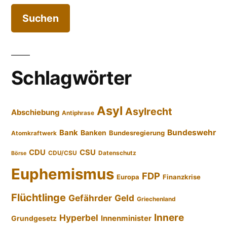
Schlagwörter
Asyl
Asylrecht
Abschiebung
Antiphrase
Bundeswehr
Bank
Banken
Bundesregierung
Atomkraftwerk
CDU
CSU
CDU/CSU
Datenschutz
Börse
Euphemismus
FDP
Europa
Finanzkrise
Flüchtlinge
Gefährder
Geld
Griechenland
Innere
Hyperbel
Innenminister
Grundgesetz