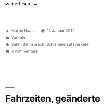
„Ersatz“
weiterlesen
Veröffentlicht
Martin Haase
11. Januar 2014
von
Veröffentlicht
Verkehr
in
Schlagwörter:
Bahn
,
Bahnsprech
,
Schienenersatzverkehr
zu
9 Kommentare
Ersatz
Fahrzeiten, geänderte