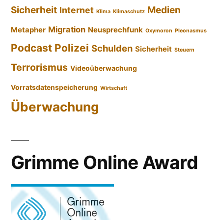
Sicherheit
Medien
Internet
Klima
Klimaschutz
Migration
Metapher
Neusprechfunk
Oxymoron
Pleonasmus
Podcast
Polizei
Schulden
Sicherheit
Steuern
Terrorismus
Videoüberwachung
Vorratsdatenspeicherung
Wirtschaft
Überwachung
Grimme Online Award