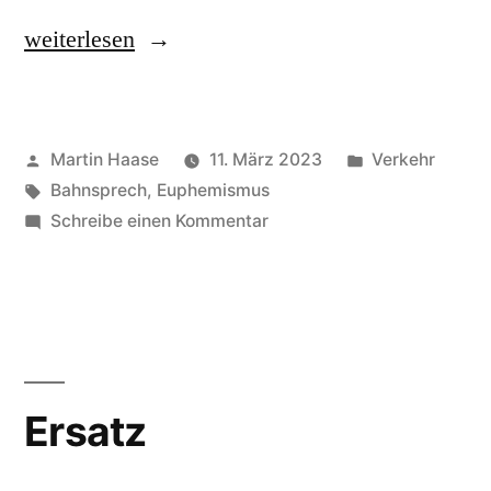
„Zugdichte,
weiterlesen
hohe“
Veröffentlicht
Veröffentlicht
Martin Haase
11. März 2023
Verkehr
von
Schlagwörter:
in
Bahnsprech
,
Euphemismus
zu
Schreibe einen Kommentar
Zugdichte,
hohe
Ersatz