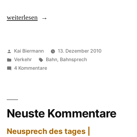
„Fahrzeitverlängerung“
weiterlesen
Veröffentlicht
Kai Biermann
13. Dezember 2010
von
Veröffentlicht
Schlagwörter:
Verkehr
Bahn
,
Bahnsprech
in
zu
4 Kommentare
Fahrzeitverlängerung
Neuste Kommentare
Neusprech des tages |