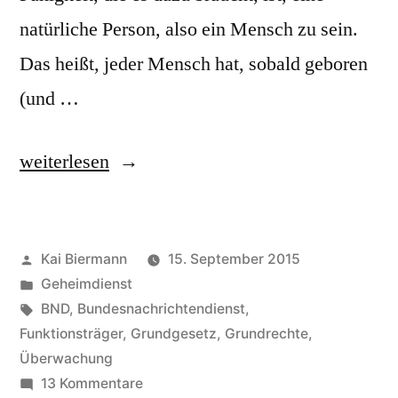
natürliche Person, also ein Mensch zu sein.
Das heißt, jeder Mensch hat, sobald geboren
(und …
„Grundrechtsträger“
weiterlesen
Veröffentlicht
Kai Biermann
15. September 2015
von
Veröffentlicht
Geheimdienst
in
Schlagwörter:
BND
,
Bundesnachrichtendienst
,
Funktionsträger
,
Grundgesetz
,
Grundrechte
,
Überwachung
zu
13 Kommentare