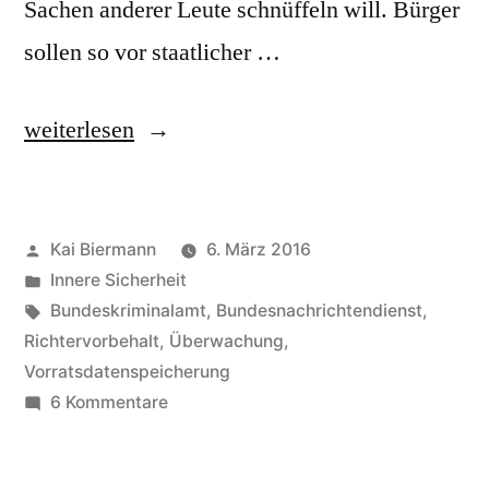
Sachen anderer Leute schnüffeln will. Bürger
sollen so vor staatlicher …
„Richteramt,
weiterlesen
Befähigung
zum“
Veröffentlicht
Kai Biermann
6. März 2016
von
Veröffentlicht
Innere Sicherheit
in
Schlagwörter:
Bundeskriminalamt
,
Bundesnachrichtendienst
,
Richtervorbehalt
,
Überwachung
,
Vorratsdatenspeicherung
zu
6 Kommentare
Richteramt,
Befähigung