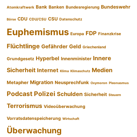
Bundeswehr
Bank
Banken
Bundesregierung
Atomkraftwerk
CDU
CSU
CDU/CSU
Datenschutz
Börse
Euphemismus
FDP
Europa
Finanzkrise
Flüchtlinge
Gefährder
Geld
Griechenland
Innere
Hyperbel
Innenminister
Grundgesetz
Sicherheit
Medien
Internet
Klima
Klimaschutz
Migration
Metapher
Neusprechfunk
Oxymoron
Pleonasmus
Podcast
Polizei
Schulden
Sicherheit
Steuern
Terrorismus
Videoüberwachung
Vorratsdatenspeicherung
Wirtschaft
Überwachung