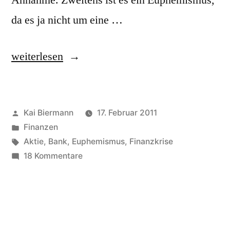
Annahme. Zweitens ist es ein Euphemismus,
da es ja nicht um eine …
„Bad
weiterlesen
Bank“
Veröffentlicht
Kai Biermann
17. Februar 2011
von
Veröffentlicht
Finanzen
in
Schlagwörter:
Aktie
,
Bank
,
Euphemismus
,
Finanzkrise
zu
18 Kommentare
Bad
Bank