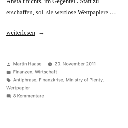
Anstalt nichts, im Gegenteil. Statt zu
erschaffen, soll sie wertlose Wertpapiere …
„FMS
weiterlesen
Wertmanagement“
Veröffentlicht
Martin Haase
20. November 2011
von
Veröffentlicht
Finanzen
,
Wirtschaft
in
Schlagwörter:
Antiphrase
,
Finanzkrise
,
Ministry of Plenty
,
Wertpapier
zu
8 Kommentare
FMS
Wertmanagement