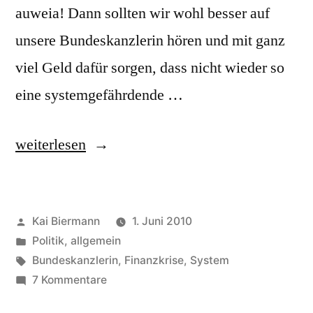
auweia! Dann sollten wir wohl besser auf
unsere Bundeskanzlerin hören und mit ganz
viel Geld dafür sorgen, dass nicht wieder so
eine systemgefährdende …
„systemrelevant,
weiterlesen
systemgefährdend“
Veröffentlicht
Kai Biermann
1. Juni 2010
von
Veröffentlicht
Politik, allgemein
in
Schlagwörter:
Bundeskanzlerin
,
Finanzkrise
,
System
zu
7 Kommentare
systemrelevant,