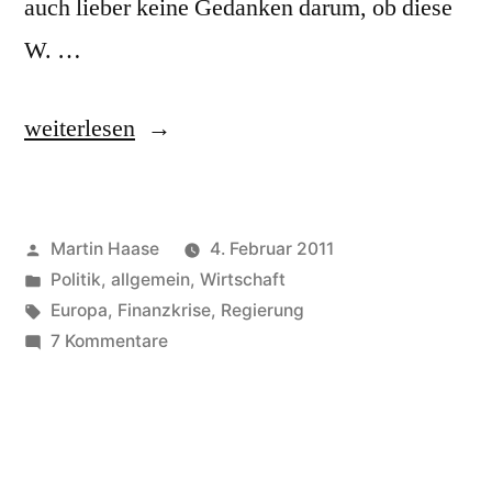
auch lieber keine Gedanken darum, ob diese
W. …
„Wirtschaftsregierung“
weiterlesen
Veröffentlicht
Martin Haase
4. Februar 2011
von
Veröffentlicht
Politik, allgemein
,
Wirtschaft
in
Schlagwörter:
Europa
,
Finanzkrise
,
Regierung
zu
7 Kommentare
Wirtschaftsregierung