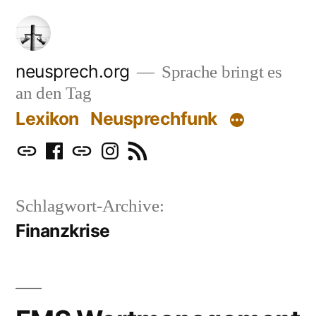
Zum
Inhalt
springen
neusprech.org
Sprache bringt es
an den Tag
Lexikon
Neusprechfunk
Mastodon
Facebook
Bluesky
Instagram
RSS
Schlagwort-Archive:
Finanzkrise