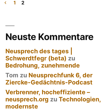
systemgefährdend
1
2
Seitennummerierung
der
Beiträge
Neuste Kommentare
Neusprech des tages |
Schwerdtfegr (beta)
zu
Bedrohung, zunehmende
Tom
zu
Neusprechfunk 6, der
Ziercke-Gedächtnis-Podcast
Verbrenner, hocheffiziente –
neusprech.org
zu
Technologien,
modernste