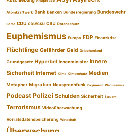
Abschiebung
Antiphrase
Bundeswehr
Bank
Banken
Bundesregierung
Atomkraftwerk
CDU
CSU
CDU/CSU
Datenschutz
Börse
Euphemismus
FDP
Europa
Finanzkrise
Flüchtlinge
Gefährder
Geld
Griechenland
Innere
Hyperbel
Innenminister
Grundgesetz
Sicherheit
Medien
Internet
Klima
Klimaschutz
Migration
Metapher
Neusprechfunk
Oxymoron
Pleonasmus
Podcast
Polizei
Schulden
Sicherheit
Steuern
Terrorismus
Videoüberwachung
Vorratsdatenspeicherung
Wirtschaft
Überwachung