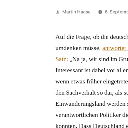
Veröffentlicht
Martin Haase
6. Septem
von
Auf die Frage, ob die deutsc
umdenken müsse,
antwortet
Satz
: „Na ja, wir sind im G
Interessant ist dabei vor al
wenn etwas früher eingetreten
den Sachverhalt so dar, als
Einwanderungsland werden s
verantwortlichen Politiker 
konnten. Dass Deutschland 