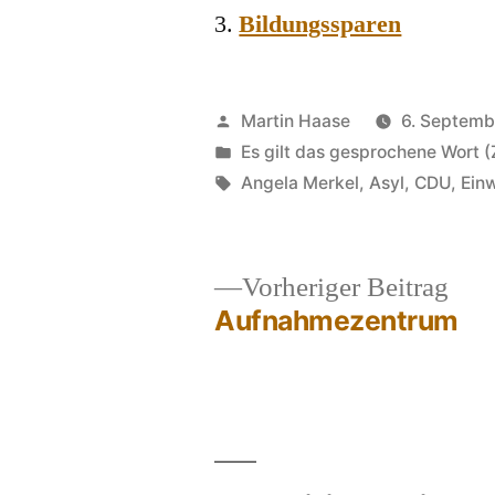
Bildungssparen
Veröffentlicht
Martin Haase
6. Septemb
von
Veröffentlicht
Es gilt das gesprochene Wort (
in
Schlagwörter:
Angela Merkel
,
Asyl
,
CDU
,
Ein
Vor
Vorheriger Beitrag
Beit
Aufnahmezentrum
Beitragsnavigation