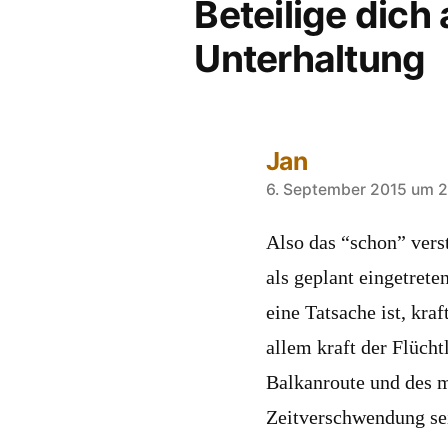
Beteilige dich
Unterhaltung
Jan
sagt:
6. September 2015 um 2
Also das “schon” verst
als geplant eingetrete
eine Tatsache ist, kra
allem kraft der Flücht
Balkanroute und des me
Zeitverschwendung se