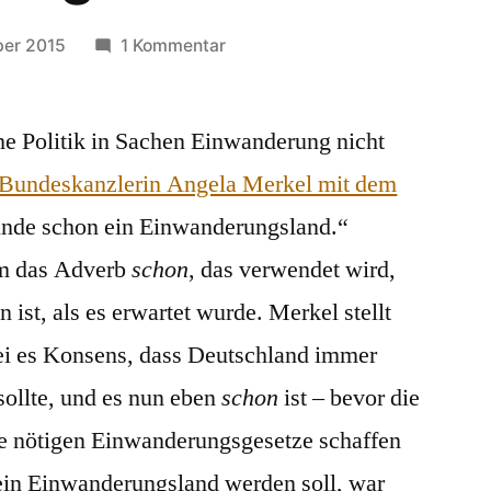
zu
ber 2015
1 Kommentar
„Na
ja,
he Politik in Sachen Einwanderung nicht
wir
sind
 Bundeskanzlerin Angela Merkel mit dem
im
runde schon ein Einwanderungsland.“
Grunde
schon
lem das Adverb
schon
, das verwendet wird,
ein
 ist, als es erwartet wurde. Merkel stellt
Einwanderungsland.“
 sei es Konsens, dass Deutschland immer
ollte, und es nun eben
schon
ist – bevor die
die nötigen Einwanderungsgesetze schaffen
ein Einwanderungsland werden soll, war