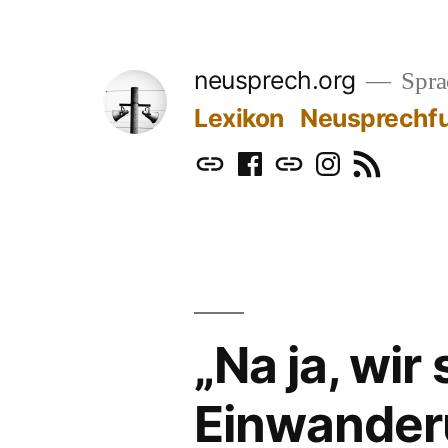
Zum
Inhalt
neusprech.org
Sprac
springen
Lexikon
Neusprechf
Mastodon
Facebook
Bluesky
Instagram
RSS
„Na ja, wir
Einwander