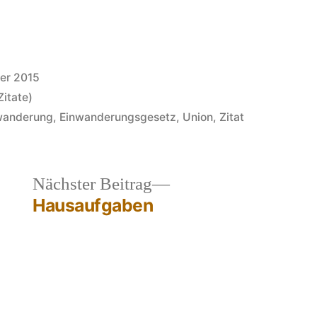
er 2015
Zitate)
wanderung
,
Einwanderungsgesetz
,
Union
,
Zitat
heriger
Nächster
Nächster Beitrag
rag:
Beitrag:
Hausaufgaben