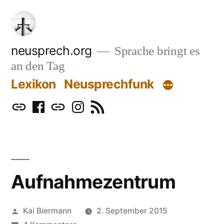
Zum
Inhalt
springen
neusprech.org
Sprache bringt es
an den Tag
Lexikon
Neusprechfunk
Mastodon
Facebook
Bluesky
Instagram
RSS
Aufnahmezentrum
Veröffentlicht
Kai Biermann
2. September 2015