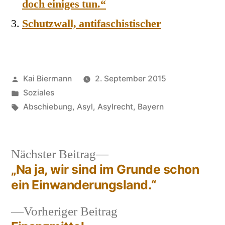
doch einiges tun.“
Schutzwall, antifaschistischer
Veröffentlicht
Kai Biermann
2. September 2015
von
Veröffentlicht
Soziales
in
Schlagwörter:
Abschiebung
,
Asyl
,
Asylrecht
,
Bayern
Nächster
Nächster Beitrag
Beitrag:
„Na ja, wir sind im Grunde schon
Beitragsnavigation
ein Einwanderungsland.“
Vorheriger
Vorheriger Beitrag