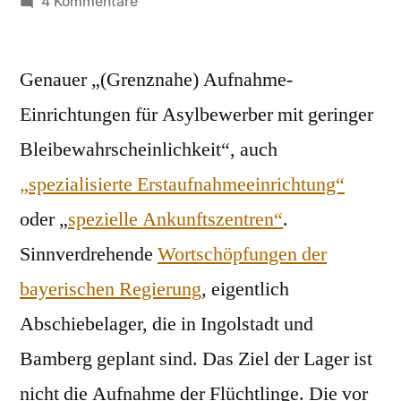
von
zu
4 Kommentare
Aufnahmezentrum
Genauer „(Grenznahe) Aufnahme-
Einrichtungen für Asylbewerber mit geringer
Bleibewahrscheinlichkeit“, auch
„spezialisierte Erstaufnahmeeinrichtung“
oder „
spezielle Ankunftszentren“
.
Sinnverdrehende
Wortschöpfungen der
bayerischen Regierung
, eigentlich
Abschiebelager, die in Ingolstadt und
Bamberg geplant sind. Das Ziel der Lager ist
nicht die Aufnahme der Flüchtlinge. Die vor