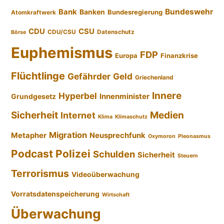
Bundeswehr
Bank
Banken
Bundesregierung
Atomkraftwerk
CDU
CSU
CDU/CSU
Datenschutz
Börse
Euphemismus
FDP
Europa
Finanzkrise
Flüchtlinge
Gefährder
Geld
Griechenland
Innere
Hyperbel
Innenminister
Grundgesetz
Sicherheit
Medien
Internet
Klima
Klimaschutz
Migration
Metapher
Neusprechfunk
Oxymoron
Pleonasmus
Podcast
Polizei
Schulden
Sicherheit
Steuern
Terrorismus
Videoüberwachung
Vorratsdatenspeicherung
Wirtschaft
Überwachung