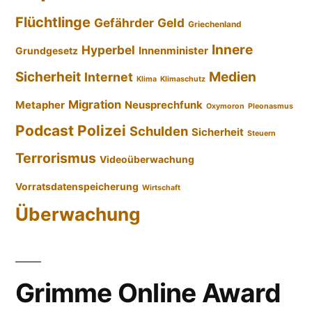
Flüchtlinge
Gefährder
Geld
Griechenland
Innere
Hyperbel
Innenminister
Grundgesetz
Sicherheit
Medien
Internet
Klima
Klimaschutz
Migration
Metapher
Neusprechfunk
Oxymoron
Pleonasmus
Podcast
Polizei
Schulden
Sicherheit
Steuern
Terrorismus
Videoüberwachung
Vorratsdatenspeicherung
Wirtschaft
Überwachung
Grimme Online Award