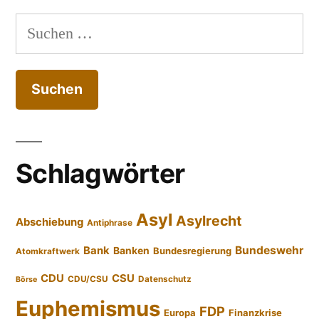
Suchen
nach:
Schlagwörter
Asyl
Asylrecht
Abschiebung
Antiphrase
Bundeswehr
Bank
Banken
Bundesregierung
Atomkraftwerk
CDU
CSU
CDU/CSU
Datenschutz
Börse
Euphemismus
FDP
Europa
Finanzkrise