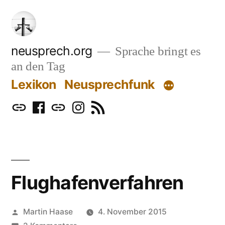
Zum
Inhalt
springen
neusprech.org
Sprache bringt es
an den Tag
Lexikon
Neusprechfunk
Mastodon
Facebook
Bluesky
Instagram
RSS
Flughafenverfahren
Veröffentlicht
Martin Haase
4. November 2015