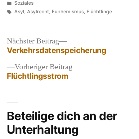
von
Veröffentlicht
Soziales
in
Schlagwörter:
Asyl
,
Asylrecht
,
Euphemismus
,
Flüchtlinge
Nächster
Nächster Beitrag
Beitrag:
Verkehrsdatenspeicherung
Beitragsnavigation
Vorheriger
Vorheriger Beitrag
Beitrag:
Flüchtlingsstrom
Beteilige dich an der
Unterhaltung