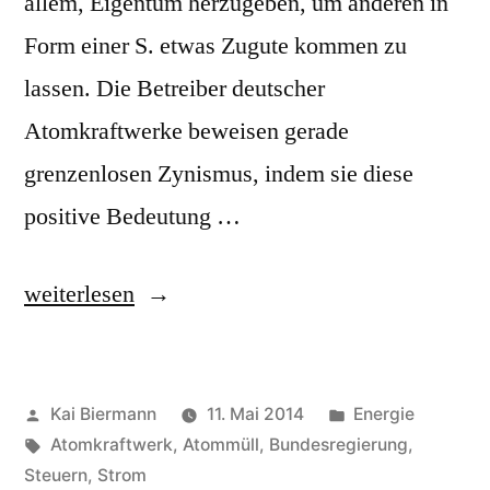
allem, Eigentum herzugeben, um anderen in
Form einer S. etwas Zugute kommen zu
lassen. Die Betreiber deutscher
Atomkraftwerke beweisen gerade
grenzenlosen Zynismus, indem sie diese
positive Bedeutung …
„Stiftung“
weiterlesen
Veröffentlicht
Veröffentlicht
Kai Biermann
11. Mai 2014
Energie
von
Schlagwörter:
in
Atomkraftwerk
,
Atommüll
,
Bundesregierung
,
Steuern
,
Strom