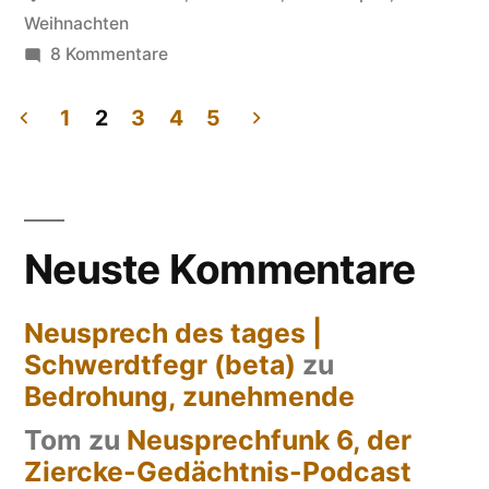
Weihnachten
zu
8 Kommentare
innehalten
1
2
3
4
5
Seitennummerierung
der
Beiträge
Neuste Kommentare
Neusprech des tages |
Schwerdtfegr (beta)
zu
Bedrohung, zunehmende
Tom
zu
Neusprechfunk 6, der
Ziercke-Gedächtnis-Podcast