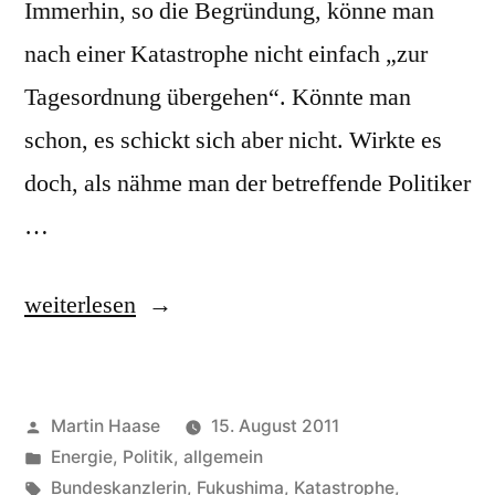
Immerhin, so die Begründung, könne man
nach einer Katastrophe nicht einfach „zur
Tagesordnung übergehen“. Könnte man
schon, es schickt sich aber nicht. Wirkte es
doch, als nähme man der betreffende Politiker
…
„innehalten“
weiterlesen
Veröffentlicht
Martin Haase
15. August 2011
von
Veröffentlicht
Energie
,
Politik, allgemein
in
Schlagwörter:
Bundeskanzlerin
,
Fukushima
,
Katastrophe
,