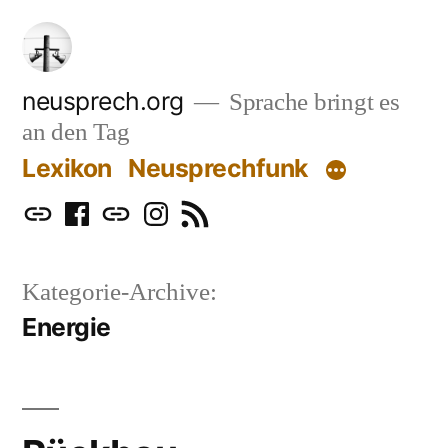
Zum
Inhalt
springen
neusprech.org
Sprache bringt es
an den Tag
Lexikon
Neusprechfunk
Mastodon
Facebook
Bluesky
Instagram
RSS
Kategorie-Archive:
Energie