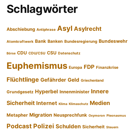
Schlagwörter
Asyl
Asylrecht
Abschiebung
Antiphrase
Bundeswehr
Bank
Banken
Bundesregierung
Atomkraftwerk
CDU
CSU
CDU/CSU
Datenschutz
Börse
Euphemismus
FDP
Europa
Finanzkrise
Flüchtlinge
Gefährder
Geld
Griechenland
Innere
Hyperbel
Innenminister
Grundgesetz
Sicherheit
Medien
Internet
Klima
Klimaschutz
Migration
Metapher
Neusprechfunk
Oxymoron
Pleonasmus
Podcast
Polizei
Schulden
Sicherheit
Steuern