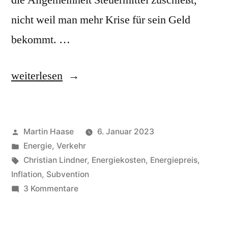
die Allgemeinheit Steuermittel zuschießt,
nicht weil man mehr Krise für sein Geld
bekommt. …
„Spritpreisbremse“
weiterlesen
Veröffentlicht
Martin Haase
6. Januar 2023
von
Veröffentlicht
Energie
,
Verkehr
in
Schlagwörter:
Christian Lindner
,
Energiekosten
,
Energiepreis
,
Inflation
,
Subvention
zu
3 Kommentare
Spritpreisbremse