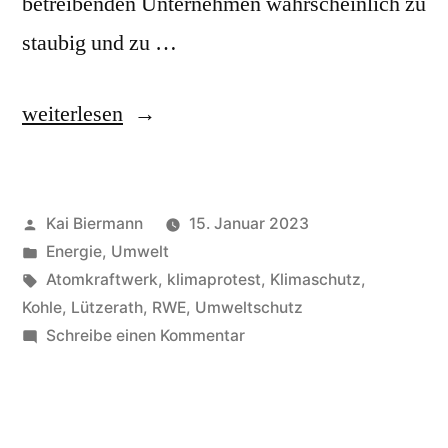
betreibenden Unternehmen wahrscheinlich zu
staubig und zu …
„Rückbau“
weiterlesen
Veröffentlicht
Kai Biermann
15. Januar 2023
von
Veröffentlicht
Energie
,
Umwelt
in
Schlagwörter:
Atomkraftwerk
,
klimaprotest
,
Klimaschutz
,
Kohle
,
Lützerath
,
RWE
,
Umweltschutz
zu
Schreibe einen Kommentar
Rückbau