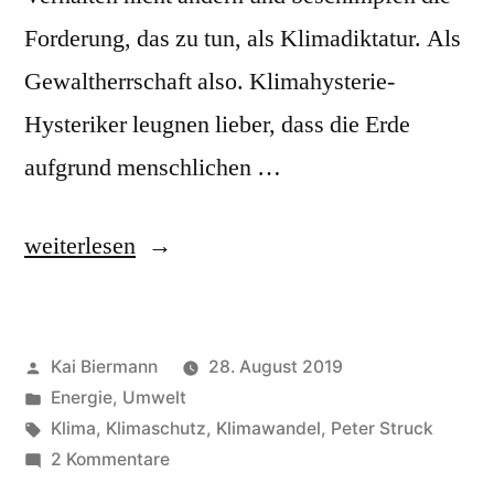
Forderung, das zu tun, als Klimadiktatur. Als
Gewaltherrschaft also. Klimahysterie-
Hysteriker leugnen lieber, dass die Erde
aufgrund menschlichen …
„Klimahysterie“
weiterlesen
Veröffentlicht
Kai Biermann
28. August 2019
von
Veröffentlicht
Energie
,
Umwelt
in
Schlagwörter:
Klima
,
Klimaschutz
,
Klimawandel
,
Peter Struck
zu
2 Kommentare
Klimahysterie